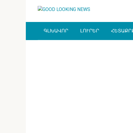
Перейти
к
контенту
ԳԼԽԱՎՈՐ
ԼՈՒՐԵՐ
ՀԵՏԱՔՐ