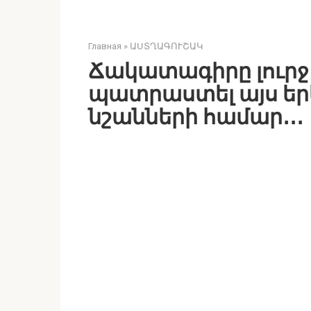
Главная
»
ԱՍՏՂԱԳՈՒՇԱԿ
Ճակատագիրը լուրջ 
պատրաստել այս ե
նշանների համար․․․