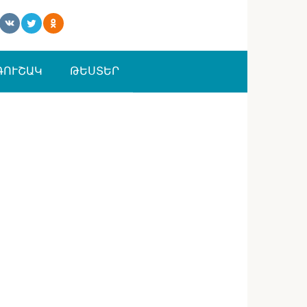
ԳՈՒՇԱԿ
ԹԵՍՏԵՐ