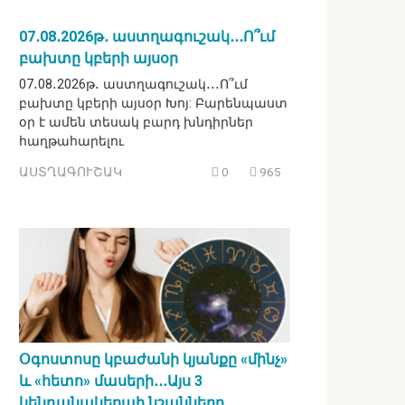
07․08․2026թ․ աստղագուշակ․․․Ո՞ւմ
բախտը կբերի այսօր
07․08․2026թ․ աստղագուշակ․․․Ո՞ւմ
բախտը կբերի այսօր Խոյ: Բարենպաստ
օր է ամեն տեսակ բարդ խնդիրներ
հաղթահարելու
ԱՍՏՂԱԳՈՒՇԱԿ
0
965
Օգոստոսը կբաժանի կյանքը «մինչ»
և «հետո» մասերի․․․Այս 3
կենդանակերպի նշանները