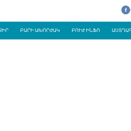
ՔԻՐ
ԲԱՐԻ ԱԽՈՐԺԱԿ
ԲՈՒԺ ԻՆՖՈ
ԱՍՏՂԱ