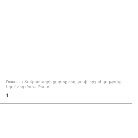
Главная
»
Ճակատագրի քարտը ձեզ կասի՝ երջանկությունը
կգա՞ ձեզ մոտ․․․Թեստ
1