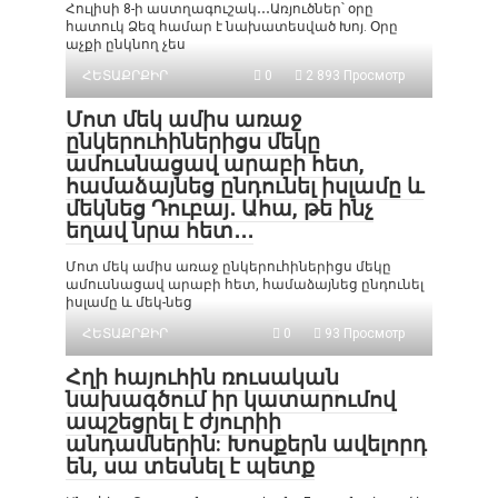
Հուլիսի 8-ի աստղագուշակ․․․Առյուծներ՝ օրը
հատուկ Ձեզ համար է նախատեսված Խոյ. Օրը
աչքի ընկնող չես
ՀԵՏԱՔՐՔԻՐ
0
2 893 Просмотр
Մոտ մեկ ամիս առաջ
ընկերուհիներիցս մեկը
ամուսնացավ արաբի հետ,
համաձայնեց ընդունել իսլամը և
մեկնեց Դուբայ․ Ահա, թե ինչ
եղավ նրա հետ․․․
Մոտ մեկ ամիս առաջ ընկերուհիներիցս մեկը
ամուսնացավ արաբի հետ, համաձայնեց ընդունել
իսլամը և մեկ-նեց
ՀԵՏԱՔՐՔԻՐ
0
93 Просмотр
Հղի հայուհին ռուսական
նախագծում իր կատարումով
ապշեցրել է ժյուրիի
անդամներին: Խոսքերն ավելորդ
են, սա տեսնել է պետք