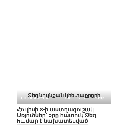
Ձեզ նույնքան կհետաքրքրի
ԱՍՏՂԱԳՈՒՇԱԿ
0
7 026 Просмотр
Հուլիսի 8-ի աստղագուշակ․․․
Առյուծներ՝ օրը հատուկ Ձեզ
համար է նախատեսված