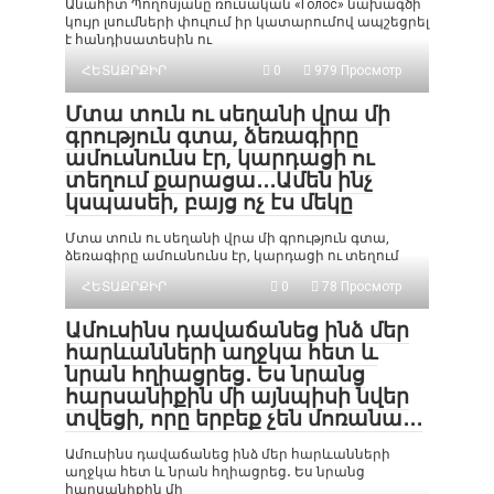
Անահիտ Պողոսյանը ռուսական «Голос» նախագծի
կույր լսումների փուլում իր կատարումով ապշեցրել
է հանդիսատեսին ու
ՀԵՏԱՔՐՔԻՐ
0
979 Просмотр
Մտա տուն ու սեղանի վրա մի
գրություն գտա, ձեռագիրը
ամուսնունս էր, կարդացի ու
տեղում քարացա․․․Ամեն ինչ
կսպասեի, բայց ոչ էս մեկը
Մտա տուն ու սեղանի վրա մի գրություն գտա,
ձեռագիրը ամուսնունս էր, կարդացի ու տեղում
ՀԵՏԱՔՐՔԻՐ
0
78 Просмотр
Ամուսինս դավաճանեց ինձ մեր
հարևանների աղջկա հետ և
նրան հղիացրեց․ Ես նրանց
հարսանիքին մի այնպիսի նվեր
տվեցի, որը երբեք չեն մոռանա․․․
Ամուսինս դավաճանեց ինձ մեր հարևանների
աղջկա հետ և նրան հղիացրեց․ Ես նրանց
հարսանիքին մի