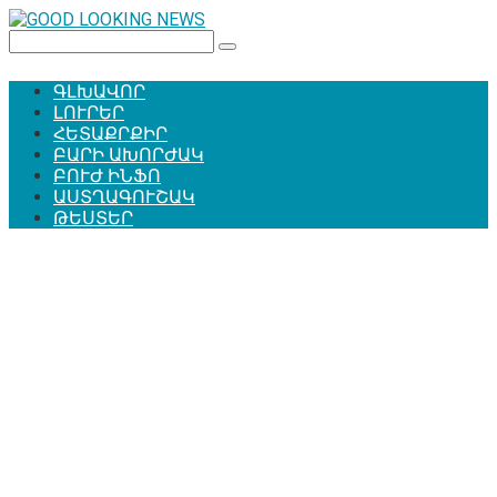
Перейти
к
Поиск:
контенту
ԳԼԽԱՎՈՐ
ԼՈՒՐԵՐ
ՀԵՏԱՔՐՔԻՐ
ԲԱՐԻ ԱԽՈՐԺԱԿ
ԲՈՒԺ ԻՆՖՈ
ԱՍՏՂԱԳՈՒՇԱԿ
ԹԵՍՏԵՐ