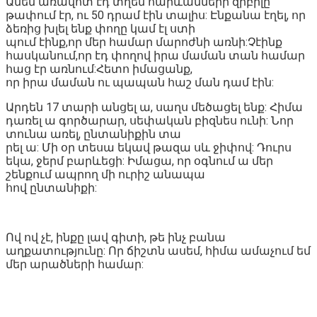
Ամեն առավոտ էդ տղեն հարևանների զիբիլը
թափում էր, ու 50 դրամ էին տալիս: Էնքանա էղել, որ
ձեռից խլել ենք փողը կամ էլ ստի
պում էինք,որ մեր համար մարոժնի առնի:Չէինք
հասկանում,որ էդ փողով իրա մաման տան համար
հաց էր առնում:Հետո իմացանք,
որ իրա մաման ու պապան հաշ ման դամ էին:
Արդեն 17 տարի անցել ա, սաղս մեծացել ենք: Հիմա
դառել ա գործարար, սեփական բիզնես ունի: Նոր
տունա առել, ընտանիքին տա
րել ա: Մի օր տեսա եկավ թազա սև ջիփով: Դուրս
եկա, ջերմ բարևեցի: Իմացա, որ օգնում ա մեր
շենքում ապրող մի ուրիշ անապա
հով ընտանիքի:
Ով ով չէ, ինքը լավ գիտի, թե ինչ բանա
աղքատությունը: Որ ճիշտն ասեմ, հիմա ամաչում եմ
մեր արածների համար: