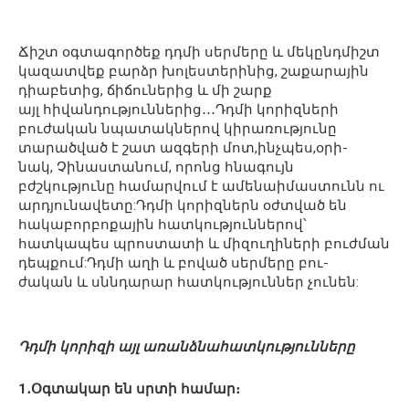
Ճիշտ օգտագործեք դդմի սերմերը և մեկընդմիշտ
կազատվեք բարձր խոլեստերինից, շաքարային
դիաբետից, ճիճուներից և մի շարք
այլ հիվանդություններից․․․Դդմի կորիզների
բուժական նպատակներով կիրառությունը
տարածված է շատ ազգերի մոտ,ինչպես,օրի-
նակ, Չինաստանում, որոնց հնագույն
բժշկությունը համարվում է ամենաիմաստունն ու
արդյունավետը:Դդմի կորիզներն օժտված են
հակաբորբոքային հատկություններով՝
հատկապես պրոստատի և միզուղիների բուժման
դեպքում:Դդմի աղի և բոված սերմերը բու-
ժական և սննդարար հատկություններ չունեն:
Դդմի կորիզի այլ առանձնահատկությունները
1․Օգտակար են սրտի համար։