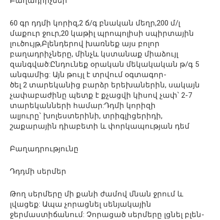
Բաղադրիչներ՝
60 գր դդմի կորիզ,2 ճ/գ բնական մեղր,200 մ/լ
մաքուր ջուր,20 կաթիլ պրոպոլիսի սպիրտային
լուծույթ,Բլենդերով խառնեք այս բոլոր
բաղադրիչները, մինչև կստանաք միաձույլ
զանգված:Ընդունեք օրական մեկակական թ/գ 5
անգամից: Այն թույլ է տրվում օգտագոր-
ծել 2 տարեկանից բարձր երեխաներին, սակայն
չափաբաժինը պետք է քչացվի կիսով չափ՝ 2-7
տարեկանների համար:Դդմի կորիզի
ալյուրը՝ խոլեստերինի, տրիգլիցերիդի,
շաքարային դիաբետի և փորկապության դեմ
Բաղադրությունը
Դդդմի սերմեր
Թող սերմերը մի քանի ժամով մնան ջրում և
լվացեք: Ապա չորացնել սենյակային
ջերմաստիճանում: Չորացած սերմերը լցնել բլեն-