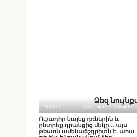
Ձեզ նույն
ԹԵՍՏԵՐ
0
1 081 Просмотр
Ուշադիր նայեք դռներին և
ընտրեք դրանցից մեկը․․․ այս
թեստն ամենաճշգրիտն է․ ահա