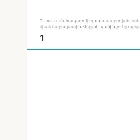
Главная
»
Մահապատժի դատապարտված բանտարկյ
միակ հարազատին․ Վերջին պահին շունը արեց մ
1