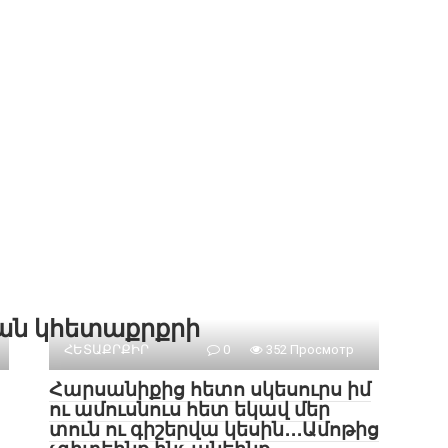
քան կհետաքրքրի
ՀԵՏԱՔՐՔԻՐ
0
352 Просмотр
Հարսանիքից հետո սկեսուրս իմ
ու ամուսնուս հետ եկավ մեր
տուն ու գիշերվա կեսին․․․Ամոթից