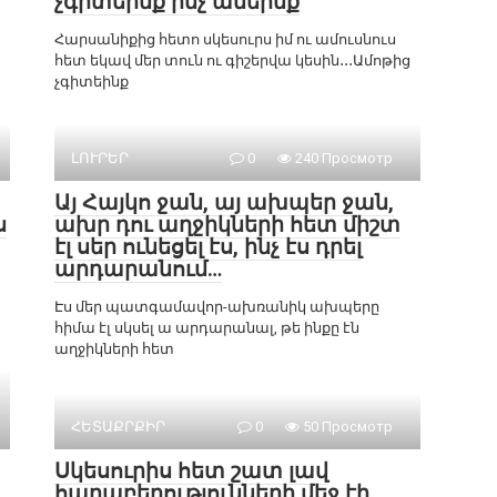
չգիտեինք ինչ անեինք
Հարսանիքից հետո սկեսուրս իմ ու ամուսնուս
հետ եկավ մեր տուն ու գիշերվա կեսին․․․Ամոթից
չգիտեինք
ԼՈՒՐԵՐ
0
240 Просмотр
Այ Հայկո ջան, այ ախպեր ջան,
ս
ախր դու աղջիկների հետ միշտ
էլ սեր ունեցել էս, ինչ էս դրել
արդարանում…
Էս մեր պատգամավոր-ախռանիկ ախպերը
հիմա էլ սկսել ա արդարանալ, թե ինքը էն
աղջիկների հետ
ՀԵՏԱՔՐՔԻՐ
0
50 Просмотр
Սկեսուրիս հետ շատ լավ
հարաբերությունների մեջ էի,