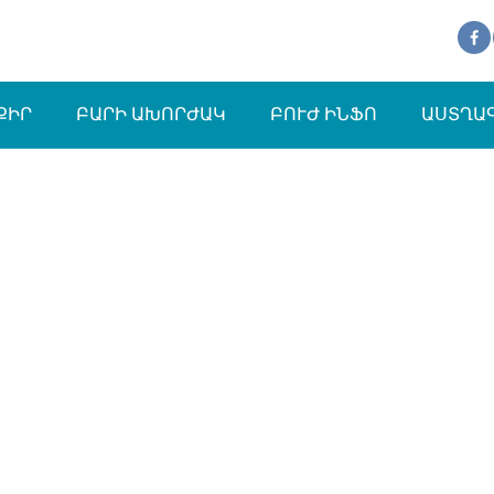
ՔԻՐ
ԲԱՐԻ ԱԽՈՐԺԱԿ
ԲՈՒԺ ԻՆՖՈ
ԱՍՏՂԱ