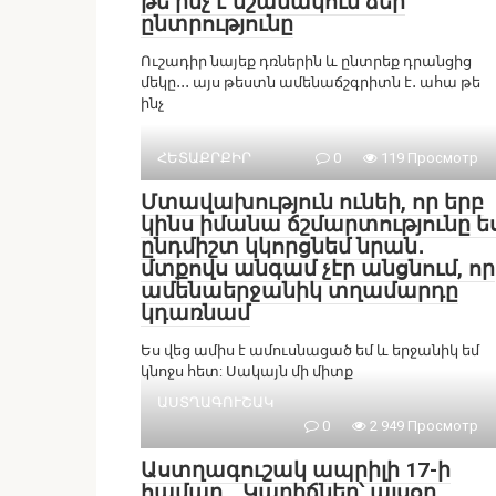
թե ինչ է նշանակում ձեր
ընտրությունը
Ուշադիր նայեք դռներին և ընտրեք դրանցից
մեկը․․․ այս թեստն ամենաճշգրիտն է․ ահա թե
ինչ
ՀԵՏԱՔՐՔԻՐ
0
119 Просмотр
Մտավախություն ունեի, որ երբ
կինս իմանա ճշմարտությունը ե
ընդմիշտ կկորցնեմ նրան․
մտքովս անգամ չէր անցնում, որ
ամենաերջանիկ տղամարդը
կդառնամ
Ես վեց ամիս է ամուսնացած եմ և երջանիկ եմ
կնոջս հետ: Սակայն մի միտք
ԱՍՏՂԱԳՈՒՇԱԿ
0
2 949 Просмотр
Աստղագուշակ ապրիլի 17-ի
համար․․․Կարիճներ՝ այսօր