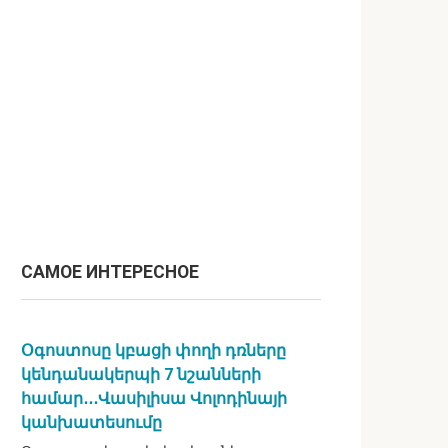
САМОЕ ИНТЕРЕСНОЕ
Օգոստոսը կբացի փողի դռները
կենդանակերպի 7 նշանների
համար․․․Վասիլիսա Վոլոդինայի
կանխատեսումը