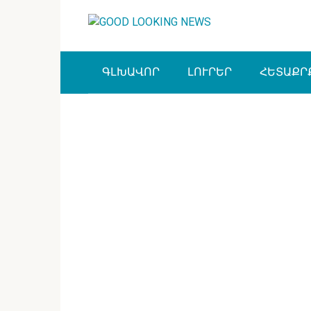
Перейти
к
контенту
ԳԼԽԱՎՈՐ
ԼՈՒՐԵՐ
ՀԵՏԱՔՐ