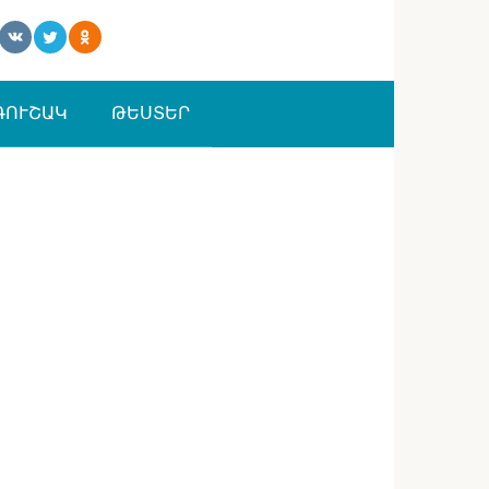
ԳՈՒՇԱԿ
ԹԵՍՏԵՐ