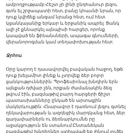
ամբողջությամբ:Հեշտ չի լինի ընդհանուր լեզու
գտն ել շրջապատի հետ, բանը կհասնի նրան, որ
դուք կվիճեք անգամ նրանց հետ, ում հետ
կցանկայանիք երկար և երջանիկ ապրել: Ցանկ
ալի չէ քննարկել այնպիսի հարցեր, որոնք
կապված են ֆինանսների, ապագա գնումների,
վերանորոգման կամ տեղափոխության հետ:
Ջրհոս.
Օրը կարող է դասավորվել բավական հաջող, եթե
դուք խելամիտ լինեք և չտրվեք ձեր բոլոր
ցանկություններին: Պրոֆեսիոնալ խնդիրն երն
այնքան դժվար չեն, որքան ժամանակին ձեզ
թվում էին, բազմաթիվ բարդ հարցերի ճիշտ
պատասխանները ընկած են արտաքին
մակերևույթին: Հնարավոր է դառնում լեզու գտնել
ղեկավարության և ազդեցիկ մարդկանց հետ, ձեր
գաղափարներն ու ձեռնարկումնե րը
աջակցություն են ստանում:Ընտանեկան
բազմաթիվ խնդիրներ ստիպված եք լինում լուծել