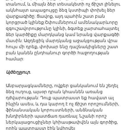
տանում, և միայն ձեր տեսակետի ոչ ճիշտ լինելու
ակնհայտ ապացույցը ձեզ կստիպի փոխել ձեր
վարքագիծը: Ցավոք, այդ պահին շատ բան
կորցրած կլինեք:Շփումներում ամենակարևորը
զգուշավորությունը կլինի, ձգտեք չարտահայտել
ձեր կարծիքը մարդկանց կամ նրանց վարքագծի
մասին: Ազդեցիկ մարդկանց աջակցության վրա
հույս մի դրեք, փոխար ենը դաշնակիցները շատ
բան կանեն ընդհանուր գործի հաջողության
համար:
Այծեղջյուր.
Անբարյացկամները, ովքեր ցանկանում են շեղել
ձեզ ուղուց, այսօր դրան կհասնեն առանց
դժվարության: Դուք պատրաստ եք հավատ ալ
ինչին ասես, և դա կարող է ոչ ճիշտ որոշումների,
ֆինանսական կորուստների, անձնական
խնդիրների պատճառ դառնալ: Նշանի որոշ
ներկայացուցիչներ կհիասթափվեն այն գործից,
որին պատրաստ էին նվիրվել