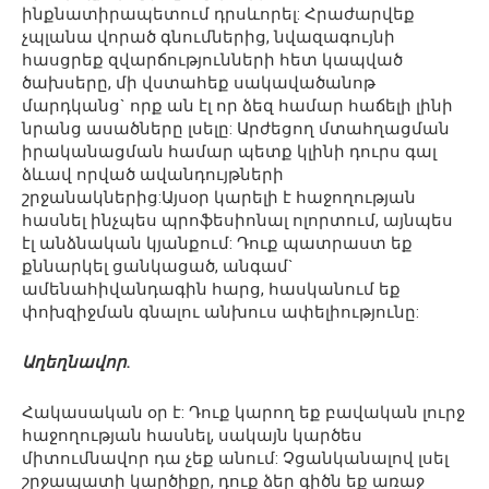
ինքնատիրապետում դրսևորել: Հրաժարվեք
չպլանա վորած գնումներից, նվազագույնի
հասցրեք զվարճությունների հետ կապված
ծախսերը, մի վստահեք սակավածանոթ
մարդկանց` որք ան էլ որ ձեզ համար հաճելի լինի
նրանց ասածները լսելը: Արժեցող մտահղացման
իրականացման համար պետք կլինի դուրս գալ
ձևավ որված ավանդույթների
շրջանակներից:Այսօր կարելի է հաջողության
հասնել ինչպես պրոֆեսիոնալ ոլորտում, այնպես
էլ անձնական կյանքում: Դուք պատրաստ եք
քննարկել ցանկացած, անգամ`
ամենահիվանդագին հարց, հասկանում եք
փոխզիջման գնալու անխուս ափելիությունը:
Աղեղնավոր.
Հակասական օր է: Դուք կարող եք բավական լուրջ
հաջողության հասնել, սակայն կարծես
միտումնավոր դա չեք անում: Չցանկանալով լսել
շրջապատի կարծիքը, դուք ձեր գիծն եք առաջ