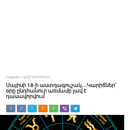
Главная
»
ԱՍՏՂԱԳՈՒՇԱԿ
Մայիսի 18-ի աստղագուշակ․․․Կարիճներ՝
օրը ընդհանուր առմամբ լավ է
դասավորվում