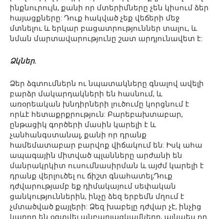
ինքնուրույն, քանի որ մտերիմները չեն կիսում ձեր
հայացքները: Դուք հակված չեք վեճերի մեջ
մտնելու և երկար բացատրություններ տալու, և
նման մարտավարությունը շատ արդյունավետ է:
Ձկներ.
Ձեր ձգտումներն ու նպատակները գնալով ավելի
բարձր մակարդակների են հասնում, և
առօրեական խնդիրների լուծումը կորցնում է
որևէ հետաքրքրություն: Բարեբախտաբար,
ընթացիկ գործերի մասին կարելի է և
չանհանգստանալ, քանի որ դրանք
համեմատաբար բարվոք վիճակում են: Իսկ ահա
ապագային միտված պլանները արժանի են
մանրակրկիտ ուսումնասիրման և այժմ կարելի է
դրանք վերլուծել ու ճիշտ գնահատել;Դուք
դժվարությամբ եք դիմակայում սեփական
ցանկություններին, ինչը ձեզ երբեմն մղում է
չմտածված քայլերի: Ձեզ խաբելը դժվար չէ, ինչից
կարող են օգտվել անբարյացկամները, այնպես որ