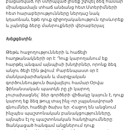
բացառված, որ ստիպված լինեք շփվել ձեզ համար
միանգամայն տհաճ անձանց հետ:Մտերիմների
հետ հարաբերությունները ներդաշ նակ
կդառնան, եթե դուք զիջողականություն դրսևորեք
և չպնդեք ձերը մանրուքների վերաբերյալ:
Խեցգետին.
Թեթև հաջողությունների և հաճելի
հաղթանակների օր է: Դուք կարողանում եք
հարթել անգամ այնպիսի խնդիրներ, որոնք ձեզ
անլու ծելի էին թվում: Բարենպաստ օր է
մանկավարժական և մարզչական
գործունեություն ծավալելու համար:Օրվա
ֆինանսական պատկե րը չի կարող
չուրախացնել` ձեր գործերի վիճակը կայուն է, դուք
կարող եք ձեզ թույլ տալ ինչ-որ չպլանավորած
գնումներ, հաճելի ծախս եր: Հաջող են անցնում
ինչպես պաշտոնական բանակցությունները,
այնպես էլ ոչ պաշտոնական հանդիպումները:
Ցանկացած հանգամ անքներում դուք