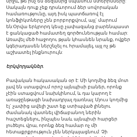
միջև, թե ինչ են ձեզանից սպասում մտերիմները:
Սակայն դուք չեք դրսևորում ձեր սովորական
համառությունը, այդ իսկ պատճառով էլ
կոնֆլիկտները չեն բորբորքվում, այլ` մարում
են:Օրվա երկրորդ կեսը չափազանց բարենպաստ
է ցանկացած համատեղ գործունեության համար:
Առավել մեծ հաջողու թյան կհասնեն նրանք, ովքեր
կգերադասեն ներշնչել ու հրամայել, այլ ոչ թե
աշխատել ինքնուրույն:
Երկվորյակներ.
Բավական հակասական օր է: Մի կողմից ձեզ մոտ
լավ են ստացվում որոշ այնպիսի բաներ, որոնք
չէին ստացվում նախկինում, և դա կարող է
առաջընթացի նախադրյալ դառնալ: Մյուս կողմից
էլ` չափից ավելի շատ եք ստիպված լինելու
ժամանակ վատնել վիճաբանող ներին
հաշտեցնելու, ինչպես նաև այնպիսի հարցեր
լուծելու վրա, որոնք ձեզ համար ոչ մի
հետաքրքրություն չեն ներկայացնում: Չի