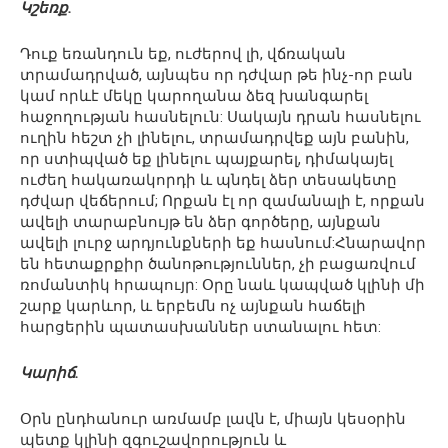
Կշեռք.
Դուք եռանդուն եք, ուժերով լի, վճռական
տրամադրված, այնպես որ դժվար թե ինչ-որ բան
կամ որևէ մեկը կարողանա ձեզ խանգարել
հաջողության հասնելուն: Սակայն դրան հասնելու
ուղին հեշտ չի լինելու, տրամադրվեք այն բանին,
որ ստիպված եք լինելու պայքարել, դիմակայել
ուժեղ հակառակորդի և պնդել ձեր տեսակետը
դժվար վեճերում; Որքան էլ որ զամանալի է, որքան
ավելի տարաբնույթ են ձեր գործերը, այնքան
ավելի լուրջ արդյունքների եք հասնում:Հնարավոր
են հետաքրքիր ծանոթություններ, չի բացառվում
ռոմանտիկ հրապույր: Օրը նաև կապված կլինի մի
շարք կարևոր, և երբեմն ոչ այնքան հաճելի
հարցերին պատասխաններ ստանալու հետ:
Կարիճ.
Օրն ընդհանուր առմամբ լավն է, միայն կեսօրին
պետք կլինի զգուշավորություն և