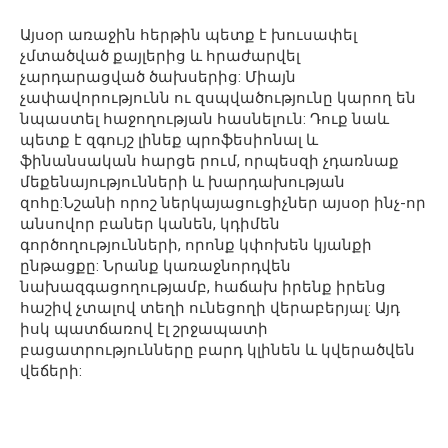
Այսօր առաջին հերթին պետք է խուսափել
չմտածված քայլերից և հրաժարվել
չարդարացված ծախսերից: Միայն
չափավորությունն ու զսպվածությունը կարող են
նպաստել հաջողության հասնելուն: Դուք նաև
պետք է զգույշ լինեք պրոֆեսիոնալ և
ֆինանսական հարցե րում, որպեսզի չդառնաք
մեքենայությունների և խարդախության
զոհը:Նշանի որոշ ներկայացուցիչներ այսօր ինչ-որ
անսովոր բաներ կանեն, կդիմեն
գործողությունների, որոնք կփոխեն կյանքի
ընթացքը: Նրանք կառաջնորդվեն
նախազգացողությամբ, հաճախ իրենք իրենց
հաշիվ չտալով տեղի ունեցողի վերաբերյալ: Այդ
իսկ պատճառով էլ շրջապատի
բացատրությունները բարդ կլինեն և կվերածվեն
վեճերի: