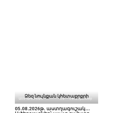
Ձեզ նույնքան կհետաքրքրի
ԱՍՏՂԱԳՈՒՇԱԿ
0
818 Просмотр
05․08․2026թ․ աստղագուշակ․․․