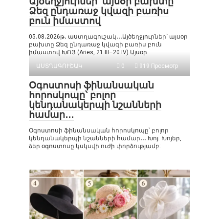
Այծեղջյուրներ՝ այսօր բախտը
Ձեզ ընդառաջ կվազի բառիս
բուն իմաստով
05․08․2026թ․ աստղագուշակ․․․Այծեղջյուրներ՝ այսօր
բախտը Ձեզ ընդառաջ կվազի բառիս բուն
իմաստով ԽՈՅ (Aries, 21.III–20.IV) Այսօր
ԱՍՏՂԱԳՈՒՇԱԿ
0
919 Просмотр
Օգոստոսի ֆինանսական
հորոսկոպը՝ բոլոր
կենդանակերպի նշանների
համար․․․
Օգոստոսի ֆինանսական հորոսկոպը՝ բոլոր
կենդանակերպի նշանների համար․․․ Խոյ. Խոյեր,
ձեր օգոստոսը կսկսվի ուժի փորձությամբ: