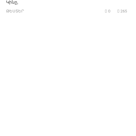
Կինը,
ԹԵՍՏԵՐ
0
265