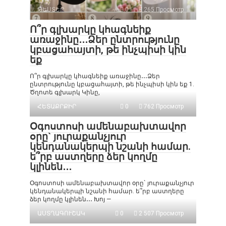
ԹԵՍՏԵՐ
0
265 Просмотр
Ո՞ր գլխարկը կհագնեիք
առաջինը․․․Ձեր ընտրությունը
կբացահայտի, թե ինչպիսի կին
եք
Ո՞ր գլխարկը կհագնեիք առաջինը․․․Ձեր
ընտրությունը կբացահայտի, թե ինչպիսի կին եք 1.
Ծղոտե գլխարկ Կինը,
ՀԵՏԱՔՐՔԻՐ
0
762 Просмотр
Օգոստոսի ամենաբախտավոր
օրը` յուրաքանչյուր
կենդանակերպի նշանի համար.
ե՞րբ աստղերը ձեր կողմը
կլինեն․․․
Օգոստոսի ամենաբախտավոր օրը` յուրաքանչյուր
կենդանակերպի նշանի համար. ե՞րբ աստղերը
ձեր կողմը կլինեն․․․ Խոյ —
ԱՍՏՂԱԳՈՒՇԱԿ
0
2 507 Просмотр