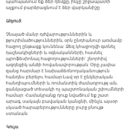
պահպանում եք ձեր դեմքը, ինչը շրջապատի
աչքում բարձրացնում է ձեր վարկանիշը:
Առյուծ.
Չնայած մանր դժվարություններին և
թյուրիմածություններին, օրն ընդհանուր առմամբ
հաջող ընթացք կունենա: Ձեզ կհաջողվի գտնել
դաշնակիցների և օգնականների, հասնել
պրոֆեսիոնալ հաջողությունների` շնորհիվ
ազդեցիկ անձի հովանավորության: Օրը չափա
զանց հարմար է նախաձեռնողականություն
հանդես բերելու համար:Լավ օր է ընկերական
հանդիպումների և ռոմանտիկ ժամադրությ ան,
ցանկացած տեսակի ոչ պաշտոնական շփումների
համար: Համակրանք դուք նվաճում եք շատ
արագ, սակայն բավական կանցնի, մինչև այսօր
սկսած հարաբերությունները լուրջ բնույթ
ստանան:
Կույս.