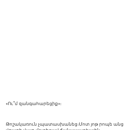
«Ու՞մ զանգահարեցիք»։
Թոշակառուն չպատասխանեց։Մոտ յոթ րոպե անց