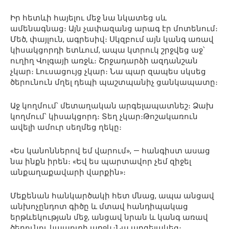
Իր հետևի հայելու մեջ նա նկատեց սև
ամենագնաց։ Այն չափազանց արագ էր մոտենում։
Մեծ, փայլուն, ագրեսիվ։ Սկզբում այն ​​կանգ առավ
կիսակցորդի ետևում, ապա կտրուկ շրջվեց աջ՝
ուղիղ Վոլգայի առջև։ Շրջադարձի ազդանշան
չկար։ Լուսացույց չկար։ Նա պար զապես սկսեց
ծերունուն մղել դեպի պաշտպանիչ ցանկապատը։
Աջ կողմում՝ մետաղական արգելապատնեշ։ Ձախ
կողմում՝ կիսակցորդ։ Տեղ չկար։Թոշակառուն
ավելի ամուր սեղմեց ղեկը։
«Ես կանոններով եմ վարում», — հանգիստ ասաց
նա ինքն իրեն։ «Եվ ես պարտավոր չեմ զիջել
անքաղաքավարի վարքին»։
Մեքենան հանկարծակի հետ մնաց, ապա անցավ
անխոչընդոտ գիծը և մտավ հանդիպակաց
երթևեկության մեջ, անցավ նրան և կանգ առավ
ծերունու կապոտի առջև։Նա արգելակեց։