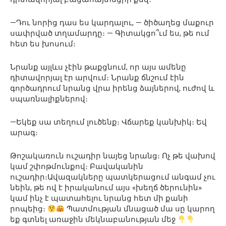
—Դու նորից դաս ես կարդալու, — ծիծաղեց մաքուր
սափրված տղամարդը։ — Գիտակցո՞ւմ ես, թե ում
հետ ես խոսում։
Նրանք այլևս չէին թաքցնում, որ այս ամենը
դիտավորյալ էր արվում։ Նրանք ճնշում էին
գործադրում նրանց վրա իրենց ձայներով, ուժով և
սպառնալիքներով։
—Եկեք սա տեղում լուծենք։ Վճարեք կանխիկ։ Եվ
արագ։
Թոշակառուն ուշադիր նայեց նրանց։ Ոչ թե վախով
կամ շփոթմունքով։ Բավականին
ուշադիր։Ավազակները պատկերացում անգամ չու
նեին, թե ով է իրականում այս «խեղճ ծերունին»
կամ ինչ է պատահելու նրանց հետ մի քանի
րոպեից։
Պատմության մնացած մա սը կարող
եք գտնել առաջին մեկնաբանության մեջ