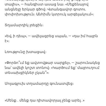
տալիս», — հանգիստ ասաց նա։ «Մեքենայով
անցնելը երկար գծով։ Վտանգավոր գոտու
փոփոխություն։ Անհիմն կտրուկ արգելակում»։
Տղամարդիկ լռեցին։
«Եվ, ի դեպ», — ավելացրեց սպան, — «դա իմ հայրն
է»։
Լռությունը խտացավ։
«Փորձո՞ւմ եք ավտովթար սարքել», — շարունակեց
նա՝ ավելի կոշտ տոնով։ «Կարծում եք՝ մայրուղում
տեսախցիկներ չկան՞»։
Մոլագլուխ տղամարդը գունատվեց։
«Մենք… մենք դա դիտավորյալ չենք արել…»