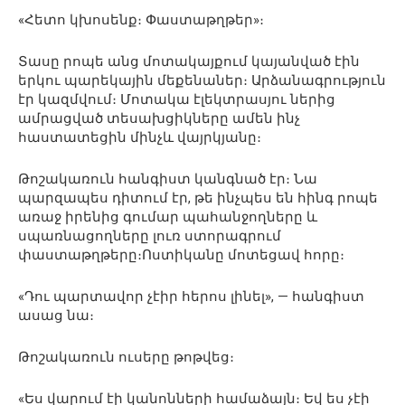
«Հետո կխոսենք։ Փաստաթղթեր»։
Տասը րոպե անց մոտակայքում կայանված էին
երկու պարեկային մեքենաներ։ Արձանագրություն
էր կազմվում։ Մոտակա էլեկտրասյու ներից
ամրացված տեսախցիկները ամեն ինչ
հաստատեցին մինչև վայրկյանը։
Թոշակառուն հանգիստ կանգնած էր։ Նա
պարզապես դիտում էր, թե ինչպես են հինգ րոպե
առաջ իրենից գումար պահանջողները և
սպառնացողները լուռ ստորագրում
փաստաթղթերը։Ոստիկանը մոտեցավ հորը։
«Դու պարտավոր չէիր հերոս լինել», — հանգիստ
ասաց նա։
Թոշակառուն ուսերը թոթվեց։
«Ես վարում էի կանոնների համաձայն։ Եվ ես չէի