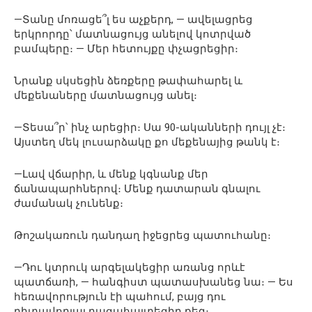
—Տանը մոռացե՞լ ես աչքերդ, — ավելացրեց
երկրորդը՝ մատնացույց անելով կոտրված
բամպերը։ — Մեր հետույքը փչացրեցիր։
Նրանք սկսեցին ձեռքերը թափահարել և
մեքենաները մատնացույց անել։
—Տեսա՞ր՝ ինչ արեցիր։ Սա 90-ականների դույլ չէ։
Այստեղ մեկ լուսարձակը քո մեքենայից թանկ է։
—Լավ վճարիր, և մենք կգնանք մեր
ճանապարհներով։ Մենք դատարան գնալու
ժամանակ չունենք։
Թոշակառուն դանդաղ իջեցրեց պատուհանը։
—Դու կտրուկ արգելակեցիր առանց որևէ
պատճառի, — հանգիստ պատասխանեց նա։ — Ես
հեռավորություն էի պահում, բայց դու
դիտավորյալ բացահայտեցիր քեզ։