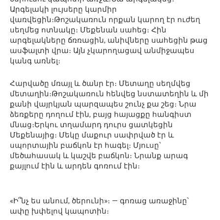
Արգելակի լույսերը կարմիր
վառվեցին։Թոշակառուն որքան կարող էր ուժեղ
սեղմեց ոտնակը։ Մեքենան սահեց։ Հին
արգելակները ճռռացին, անիվները սահեցին թաց
ասֆալտի վրա։ Այն չկարողացավ անմիջապես
կանգ առնել։
Հարվածը մռայլ և ծանր էր։ Մետաղը սեղմվեց
մետաղին։Թոշակառուն հենվեց նստատեղին և մի
քանի վայրկյան պարզապես շունչ քա շեց։ Նրա
ձեռքերը դողում էին, բայց հայացքը հանգիստ
մնաց։Երկու տղամարդ դուրս ցատկեցին
Մեքենայից։ Մեկը մաքուր սափրված էր և
սպորտային բաճկոն էր հագել։ Մյուսը՝
մեծահասակ և կաշվե բաճկոն։ Նրանք արագ
քայլում էին և արդեն գոռում էին։
«Ի՞նչ ես անում, ծերունի»։ — գոռաց առաջինը՝
ափը խփելով կապոտին։