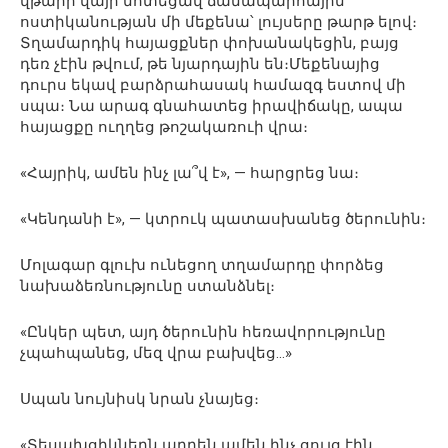
վթարի վայր մոտեցավ ճանապարհային
ոստիկանության մի մեքենա՝ լույսերը թարթ ելով։
Տղամարդիկ հայացքներ փոխանակեցին, բայց
դեռ չէին թվում, թե նյարդային են։Մեքենայից
դուրս եկավ բարձրահասակ համազգ եստով մի
սպա։ Նա արագ գնահատեց իրավիճակը, ապա
հայացքը ուղղեց թոշակառուի վրա։
«Հայրիկ, ամեն ինչ լա՞վ է», — հարցրեց նա։
«Կենդանի է», — կտրուկ պատասխանեց ծերունին։
Մոլագար գլուխ ունեցող տղամարդը փորձեց
նախաձեռնությունը ստանձնել։
«Ընկեր պետ, այդ ծերունին հեռավորությունը
չպահպանեց, մեզ վրա բախվեց…»
Սպան նույնիսկ նրան չնայեց։
«Տեսախցիկներն արդեն ամեն ինչ ցույց էին