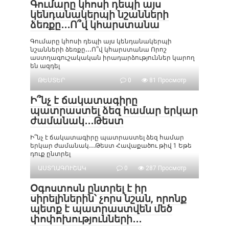
Գումարը կհոսի դեպի այս
կենդանակերպի նշանների
ձեռքը․․․Ո՞վ կհարստանա
Գումարը կհոսի դեպի այս կենդանակերպի
նշանների ձեռքը․․․Ո՞վ կհարստանա Որոշ
աստղագուշակական իրադարձություններ կարող
են ազդել
ԹԵՍՏԵՐ
0
81 Просмотр
Ի՞նչ է ճակատագիրը
պատրաստել ձեզ համար երկար
ժամանակ․․․Թեստ
Ի՞նչ է ճակատագիրը պատրաստել ձեզ համար
երկար ժամանակ․․․Թեստ Հավաքածու թիվ 1 Եթե
դուք ընտրել
ԱՍՏՂԱԳՈՒՇԱԿ
0
287 Просмотр
Օգոստոսն ընտրել է իր
սիրելիներին՝ չորս նշան, որոնք
պետք է պատրաստվեն մեծ
փոփոխությունների․․․