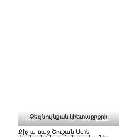
Ձեզ նույնքան կհետաքրքրի
ԼՈՒՐԵՐ
0
986 Просмотр
Քիչ ա ռաջ Շուշան Ստե