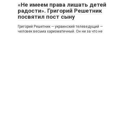
«Не имеем права лишать детей
радости». Григорий Решетник
посвятил пост сыну
Григорий Решетник — украинский телеведущий —
человек весьма харизматичный. Он ни за что не