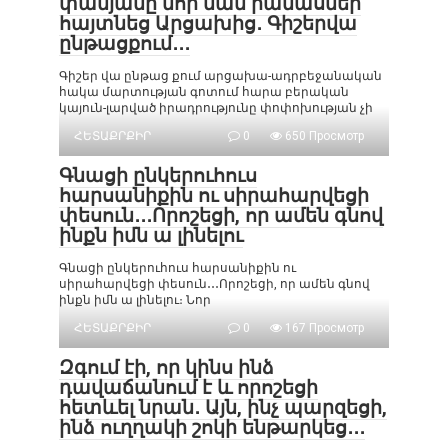
փանյանը նոր ման րամասներ
հայտնեց Արցախից․ Գիշերվա
ընթացքում․․․
Գիշեր վա ընթաց քում արցախա-ադրբեջանական
հակա մարտության գոտում հարա բերական
կայուն-լարված իրադրությունը փոփոխության չի
ՀԵՏԱՔՐՔԻՐ
0
650 Просмотр
Գնացի ընկերուհուս
հարսանիքին ու սիրահարվեցի
փեսուն․․․Որոշեցի, որ ամեն գնով
ինքն իմն ա լինելու
Գնացի ընկերուհուս հարսանիքին ու
սիրահարվեցի փեսուն․․․Որոշեցի, որ ամեն գնով
ինքն իմն ա լինելու։ Նոր
ՀԵՏԱՔՐՔԻՐ
0
167 Просмотр
Զգում էի, որ կինս ինձ
դավաճանում է և որոշեցի
հետևել նրան․ Այն, ինչ պարզեցի,
ինձ ուղղակի շոկի ենթարկեց․․․