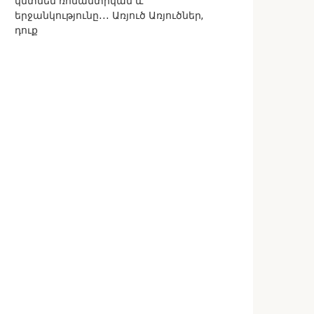
կմտնեն ռոմանտիկան և
երջանկությունը․․․ Առյուծ Առյուծներ,
դուք