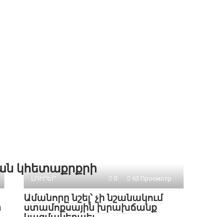
քան կհետաքրքրի
ԼՈՒՐԵՐ
0
63 Просмотр
Ամանորը նշել՝ չի նշանակում
ր
ստամոքսային խրախճանք