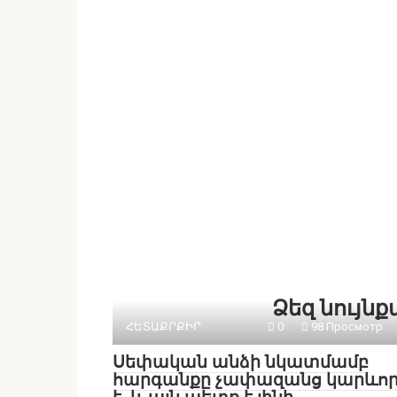
Ձեզ նույն
ՀԵՏԱՔՐՔԻՐ
0
98 Просмотр
Սեփական անձի նկատմամբ
հարգանքը չափազանց կարևո