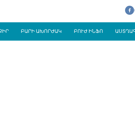
ՔԻՐ
ԲԱՐԻ ԱԽՈՐԺԱԿ
ԲՈՒԺ ԻՆՖՈ
ԱՍՏՂԱ