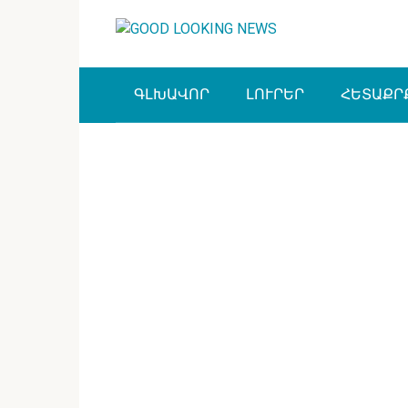
Перейти
к
контенту
ԳԼԽԱՎՈՐ
ԼՈՒՐԵՐ
ՀԵՏԱՔՐ