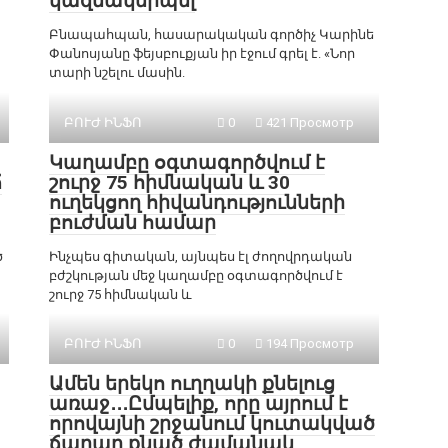
կազմակերպել
Բնապահպան, հասարակական գործիչ Կարինե
Փանոսյանը ֆեյսբուքյան իր էջում գրել է. «Նոր
տարի նշելու մասին.
ԲՈՒԺ ԻՆՖՈ
0
421 Просмотр
Կաղամբը օգտագործվում է
ճ
շուրջ 75 հիմնական և 30
ուղեկցող հիվանդությունների
բուժման համար
ծ
Ինչպես գիտական, այնպես էլ ժողովրդական
բժշկության մեջ կաղամբը օգտագործվում է
շուրջ 75 հիմնական և
ԲՈՒԺ ԻՆՖՈ
0
194 Просмотр
Ամեն երեկո ուղղակի քնելուց
առաջ․․․Ըմպելիք, որը այրում է
որովայնի շրջանում կուտակված
ճարպը քնած ժամանակ,