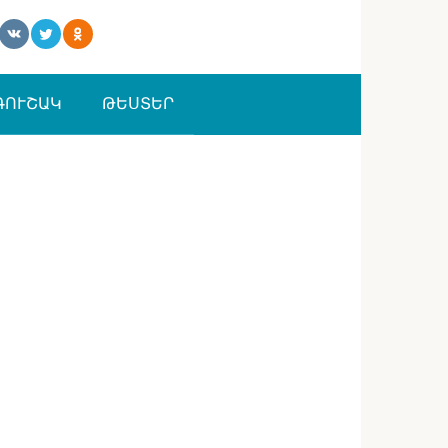
ԳՈՒՇԱԿ
ԹԵՍՏԵՐ