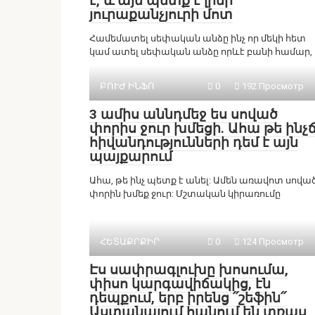
է, և այն պետք է լինի
յուրաքանչյուրի մոտ
Համեմատել սեփական անձը ինչ որ մեկի հետ
կամ ատել սեփական անձը որևէ բանի համար,
ԲՈՒԺ ԻՆՖՈ
0
192 Просмотр
3 ամիս աննդմեջ ես սոված
փորիս ջուր խմեցի. Ահա թե ինչ
հիվանդությունների դեմ է այն
պայքարում
Ահա, թե ինչ պետք է անել: Ամեն առավոտ սովա
փորին խմեք ջուր: Մշտական կիրառումը
ՀԵՏԱՔՐՔԻՐ
0
124 Просмотр
Էս սափրագլուխը խոսումա,
փիսո կարգավիճակից, էն
դեպքում, երբ իրենց ՛՛շեֆին՛՛
Աստանայում հանում են տռաս,