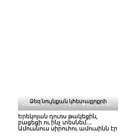
Ձեզ նույնքան կհետաքրքրի
ՀԵՏԱՔՐՔԻՐ
0
260 Просмотр
Երեկոյան դուռս թակեցին,
բացեցի ու ինչ տեսնեմ․․․
Ամուսնուս սիրուհու ամուսինն էր