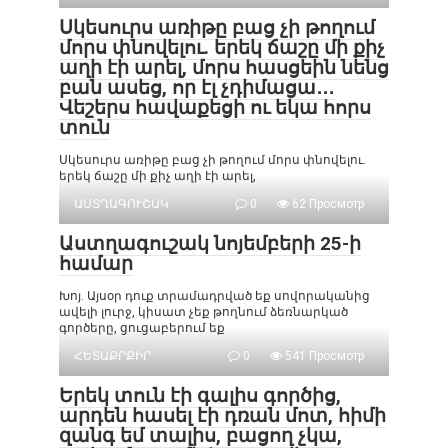
Սկեսուրս առիթը բաց չի թողում
մորս փնովելու. երեկ ճաշը մի քիչ
աղի էի արել, մորս հասցեին նենց
բան ասեց, որ էլ չդիմացա․․․
Վեշերս հավաքեցի ու եկա հորս
տուն
Սկեսուրս առիթը բաց չի թողում մորս փնովելու.
երեկ ճաշը մի քիչ աղի էի արել,
ԱՍՏՂԱԳՈՒՇԱԿ
0
62 Просмотр
Աստղագուշակ նոյեմբերի 25-ի
համար
Խոյ. Այսօր դուք տրամադրված եք սովորականից
ավելի լուրջ, կիսատ չեք թողնում ձեռնարկած
գործերը, ցուցաբերում եք
ՀԵՏԱՔՐՔԻՐ
0
541 Просмотр
Երեկ տուն էի գալիս գործից,
արդեն հասել էի դռան մոտ, հիմի
զանգ եմ տալիս, բացող չկա,