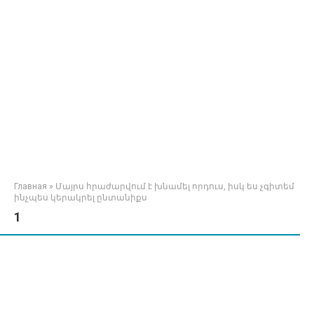
Главная
»
Մայրս հրաժարվում է խնամել որդուս, իսկ ես չգիտեմ
ինչպես կերակրել ընտանիքս
1