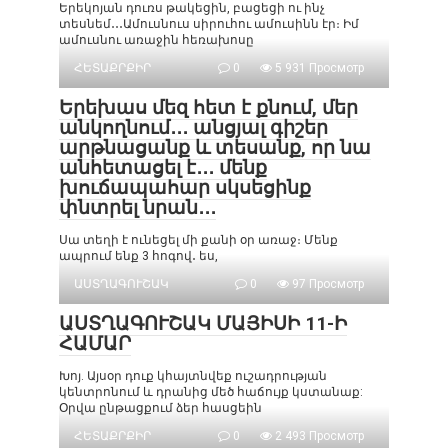
Երեկոյան դուռս թակեցին, բացեցի ու ինչ
տեսնեմ․․․Ամուսնուս սիրուհու ամուսինն էր։ Իմ
ամուսնու առաջին հեռախոսը
ՀԵՏԱՔՐՔԻՐ
0
5 931 Просмотр
Երեխաս մեզ հետ է քնում, մեր
անկողնում․․․ անցյալ գիշեր
արթնացանք և տեսանք, որ նա
անհետացել է․․․ մենք
խուճապահար սկսեցինք
փնտրել նրան․․․
Սա տեղի է ունեցել մի քանի օր առաջ։ Մենք
ապրում ենք 3 հոգով․ ես,
ԱՍՏՂԱԳՈՒՇԱԿ
0
97 Просмотр
ԱՍՏՂԱԳՈՒՇԱԿ ՄԱՅԻՍԻ 11-Ի
ՀԱՄԱՐ
Խոյ. Այսօր դուք կհայտնվեք ուշադրության
կենտրոնում և դրանից մեծ հաճույք կստանաք:
Օրվա ընթացքում ձեր հասցեին
ՀԵՏԱՔՐՔԻՐ
0
2 493 Просмотр