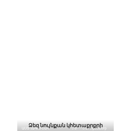
Ձեզ նույնքան կհետաքրքրի
ԱՍՏՂԱԳՈՒՇԱԿ
0
57 Просмотр