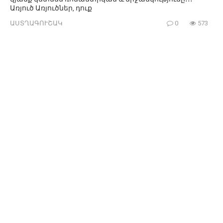
Առյուծ Առյուծներ, դուք
ԱՍՏՂԱԳՈՒՇԱԿ
0
573