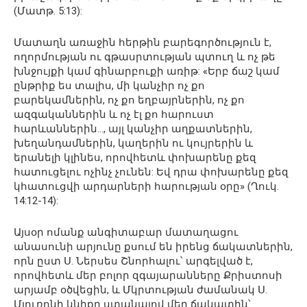
(Մատթ. 5:13):
Մատաղն առաջին հերթին բարեգործություն է,
ողորմության ու գթասրտության պտուղ և ոչ թե
խնջույքի կամ գինարբուքի առիթ: «Երբ ճաշ կամ
ընթրիք ես տալիս, մի կանչիր ոչ քո
բարեկամներին, ոչ քո եղբայրներին, ոչ քո
ազգականներին և ոչ էլ քո հարուստ
հարևաններին…, այլ կանչիր աղքատներին,
խեղանդամներին, կաղերին ու կույրերին և
երանելի կլինես, որովհետև փոխարենը քեզ
հատուցելու ոչինչ չունեն: Եվ դրա փոխարենը քեզ
կհատուցվի արդարների հարության օրը» (Ղուկ.
14:12-14):
Այսօր ոմանք անգիտաբար մատաղացու
անասունի արյունը քսում են իրենց ճակատներին,
որն ըստ Ս. Ներսես Շնորհալու՝ արգելված է,
որովհետև մեր բոլոր զգայարանները Քրիստոսի
արյամբ օծվեցին, և Մկրտության ժամանակ Ս.
Մյուռոնի կնիքը ստանալով մեր ճակատին՝