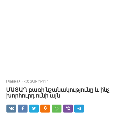
Главная
»
ՀԵՏԱՔՐՔԻՐ
ՄԱՏԱՂ բառի նշանակությունը և ինչ
խորհուրդ ունի այն