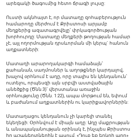
արեգակի ծագումից հետո ճրագի լույսը:
Ուստի ակնհայտ է, որ մատաղը զոհաբերություն
համարողը մերժում է Քրիստոսի արյամբ
մեղքերից ազատագրվելը՝ փրկագործության
խորհուրդը: Մատաղը մեղքերի թողության համար
չէ, այլ ողորմության դրսևորման մի կերպ` հանուն
աղքատների:
Մատաղի արարողակարգի համաձայն՝
քահանան, սաղմոսներ և աղոթքներ կարդալով,
խաչով օրհնում է աղը, որը տալիս են կենդանուն՝
ուտելու, որպեսզի այն սրբվի աստվածային
անեծքից (Ծնն.3)՝ վերստանա առաջին
օրհնությունը (Ծնն. 1:22), ապա մորթում են, եփում
և բաժանում աղքատներին ու կարիքավորներին:
Մատաղացու կենդանուն չի կարելի տանել
եկեղեցի: Օրհնվում է միայն աղը: Աղը մաքրության
և անապականության օրինակ է, ինչպես Քրիստոս
իր աշակերտներին է ասում. «Դուք եք երկրի աղը»