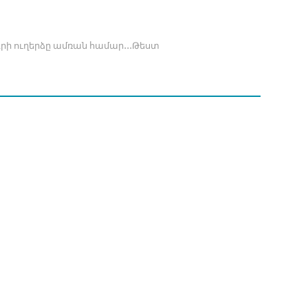
 ուղերձը ամռան համար․․․Թեստ