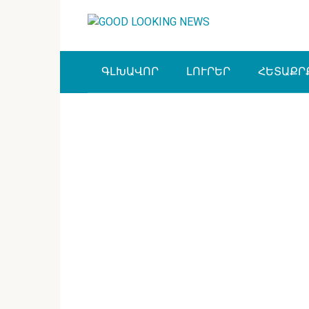
Перейти
к
контенту
ԳԼԽԱՎՈՐ
ԼՈՒՐԵՐ
ՀԵՏԱՔՐ