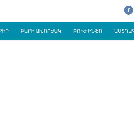
ՔԻՐ
ԲԱՐԻ ԱԽՈՐԺԱԿ
ԲՈՒԺ ԻՆՖՈ
ԱՍՏՂԱ