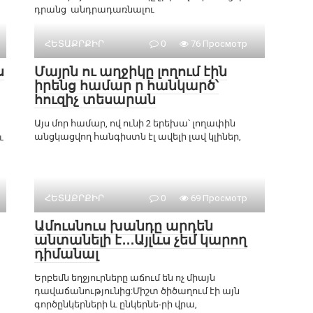
դրանց անդրադառնալու
ՀԵՏԱՔՐՔԻՐ
0
76 Просмотр
ս
Մայրն ու աղջիկը լողում էին
իրենց համար ր հանկարծ՝
հուզիչ տեսարան
Այս մոր համար, ով ունի 2 երեխա՝ լողափին
անցկացվող հանգիստն էլ ավելի լավ կլիներ,
ւ
ՀԵՏԱՔՐՔԻՐ
0
69 Просмотр
Ամուսնուս խանդը արդեն
անտանելի է․․․Այլևս չեմ կարող
դիմանալ
Երբեմն եղջյուրները աճում են ոչ միայն
դավաճանությունից:Միշտ ծիծաղում էի այն
գործընկերների և ընկերնե-րի վրա,