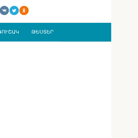
ԳՈՒՇԱԿ
ԹԵՍՏԵՐ