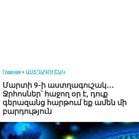
Главная
»
ԱՍՏՂԱԳՈՒՇԱԿ
Մարտի 9-ի աստղագուշակ․․․
Ջրհոսներ՝ հաջող օր է, դուք
գերազանց հարթում եք ամեն մի
բարդություն