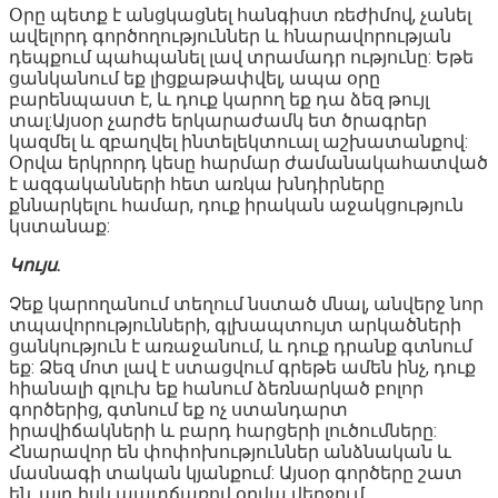
Օրը պետք է անցկացնել հանգիստ ռեժիմով, չանել
ավելորդ գործողություններ և հնարավորության
դեպքում պահպանել լավ տրամադր ությունը: Եթե
ցանկանում եք լիցքաթափվել, ապա օրը
բարենպաստ է, և դուք կարող եք դա ձեզ թույլ
տալ:Այսօր չարժե երկարաժամկ ետ ծրագրեր
կազմել և զբաղվել ինտելեկտուալ աշխատանքով:
Օրվա երկրորդ կեսը հարմար ժամանակահատված
է ազգականների հետ առկա խնդիրները
քննարկելու համար, դուք իրական աջակցություն
կստանաք:
Կույս.
Չեք կարողանում տեղում նստած մնալ, անվերջ նոր
տպավորությունների, գլխապտույտ արկածների
ցանկություն է առաջանում, և դուք դրանք գտնում
եք: Ձեզ մոտ լավ է ստացվում գրեթե ամեն ինչ, դուք
հիանալի գլուխ եք հանում ձեռնարկած բոլոր
գործերից, գտնում եք ոչ ստանդարտ
իրավիճակների և բարդ հարցերի լուծումները:
Հնարավոր են փոփոխություններ անձնական և
մասնագի տական կյանքում: Այսօր գործերը շատ
են, այդ իսկ պատճառով օրվա վերջում