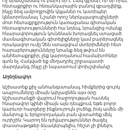
Ոչ միանշանակ ու բարդ օր է: Լավ կլիներ, որ մի որևէ
հետաքրքիր ու հեռանկարային բանով զբաղվեիք,
ինչը ձեզ ամբողջովին կկլաներ ու կստիպեր
կենտրոնանալ: Նշանի որոշ ներկայացուցիչների
մոտ հետաքրքրություն կառաջանա գիտական
հետազոտությունների հա նդեպ, նրանցից ոմանք
հնարավորություն կունենան խորացնել ստացած
մասնագիտական գիտելիքները կամ բարձրացնել
որակավոր ումը:Չեն ստացվում մտերիմների հետ
հարաբերությունները նրանք ձեզ թվում են
անհետաքրքիր, չեք կարողանում համախոհներ
գտն ել: Հակված եք մեղադրել շրջապատի
մարդկանց, ինչը չի նպաստում փոխշփմանը:
Աղեղնավոր.
Աշխատեք քիչ անհանգստանալ, հիմքերից զուրկ
ապրումները միայն կփչացնեն այս օրը:
Աշխատանքի վայրում հաջողության հասնել
հնարավոր կլինի միայն այն դեպքում, եթե բոլոր
կարևոր հարցերը ինքնուրույն լուծեք, իսկ ամեն մի
մանրուք և երկրորդական բան վստահեք մեկ
ուրիշին: Կարող են դժվարություններ ծագել
փաստաթղթեր ձևակերպելիս, հեշտ չի լինելու