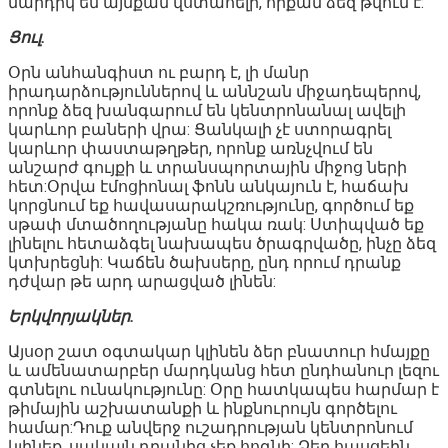
մարդիկ են այնքան վստահելի, որքան ձեզ թվում է:
Ցուլ.
Օրն անհանգիստ ու բարդ է, լի մանր
իրադարձություններով և աննշան միջադեպերով,
որոնք ձեզ խանգարում են կենտրոնանալ ավելի
կարևոր բաների վրա: Ցանկալի չէ ստորագրել
կարևոր փաստաթղթեր, որոնք առնչվում են
անշարժ գույքի և տրանսպորտային միջոց ների
հետ:Օրվա էմոցիոնալ ֆոնն անկայուն է, հաճախ
կորցնում եք հավասարակշռությունը, գործում եք
սթափ մտածողությանը հակա ռակ: Ստիպված եք
լինելու հետաձգել նախապես ծրագրվածը, ինչը ձեզ
կտխրեցնի: Կաճեն ծախսերը, ընդ որում դրանք
դժվար թե արդ արացված լինեն:
Երկվորյակներ.
Այսօր շատ օգտակար կլինեն ձեր բնատուր հմայքը
և ամենատարբեր մարդկանց հետ ընդհանուր լեզու
գտնելու ունակությունը: Օրը հատկապես հարմար է
թիմային աշխատանքի և ինքնուրույն գործելու
համար:Դուք անվերջ ուշադրության կենտրոնում
կլինեք, սակայն դրանից չեք հոգնի: Ձեր հասցեին