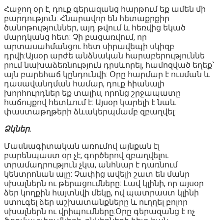
Հաջող օր է, դուք գերազանց հարթում եք ամեն մի
բարդություն: Հնարավոր են հետաքրքիր
ծանոթություններ, այդ թվում և հեռվից եկած
մարդկանց հետ: Չի բացառվում, որ
արտասահմանցու հետ սիրավեպի սկիզբ
դրվի:Այսօր արժե անձնական հարաբերություննե
րում նախաձեռնություն դրսևորել, համոզված եղեք`
այն բարեհաճ կընդունվի: Օրը հարմար է ուսման և
դասավանդման համար, դուք հիանալի
խորհուրդներ եք տալիս, որոնց շրջապատը
հաճույքով հետևում է: Այսօր կարելի է նաև
փաստաթղթերի ձևակերպմամբ զբաղվել:
Ձկներ.
Մասնագիտական առումով այնքան էլ
բարենպաստ օր չէ, գործերով զբաղվելու
տրամադրություն չկա, անհնար է դառնում
կենտրոնան ալը: Չափից ավելի շատ են մանր
սխալներն ու թերացումները: Լավ կլինի, որ այսօր
ձեր կողքին հայտնվի մեկը, ով պատրաստ կլինի
ստուգել ձեր աշխատանքները և ուղղել բոլոր
սխալներն ու վրիպումները:Օրը գերազանց է ոչ