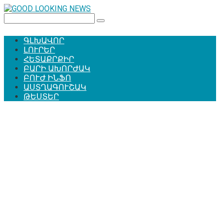
Перейти
к
Поиск:
контенту
ԳԼԽԱՎՈՐ
ԼՈՒՐԵՐ
ՀԵՏԱՔՐՔԻՐ
ԲԱՐԻ ԱԽՈՐԺԱԿ
ԲՈՒԺ ԻՆՖՈ
ԱՍՏՂԱԳՈՒՇԱԿ
ԹԵՍՏԵՐ