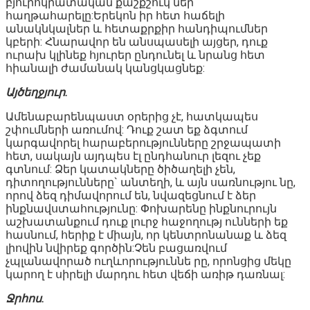
բյուրոկրատական քաշքշուկ ներ
հաղթահարելը:Երեկոն իր հետ հաճելի
անակնկալներ և հետաքրքիր հանդիպումներ
կբերի: Հնարավոր են անսպասելի այցեր, դուք
ուրախ կլինեք հյուրեր ընդունել և նրանց հետ
հիանալի ժամանակ կանցկացնեք:
Այծեղջյուր.
Ամենաբարենպաստ օրերից չէ, հատկապես
շփումների առումով: Դուք շատ եք ձգտում
կարգավորել հարաբերությունները շրջապատի
հետ, սակայն այդպես էլ ընդհանուր լեզու չեք
գտնում: Ձեր կատակները ծիծաղելի չեն,
դիտողությունները` անտեղի, և այն սառնությու նը,
որով ձեզ դիմավորում են, նվազեցնում է ձեր
ինքնավստահությունը: Փոխարենը ինքնուրույն
աշխատանքում դուք լուրջ հաջողությ ունների եք
հասնում, հերիք է միայն, որ կենտրոնանաք և ձեզ
լիովին նվիրեք գործին:Չեն բացառվում
չպլանավորած ուղևորություննե րը, որոնցից մեկը
կարող է սիրելի մարդու հետ վեճի առիթ դառնալ:
Ջրհոս.