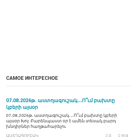
САМОЕ ИНТЕРЕСНОЕ
07․08․2026թ․ աստղագուշակ․․․Ո՞ւմ բախտը
կբերի այսօր
07․08․2026թ․ աստղագուշակ․․․Ո՞ւմ բախտը կբերի
այսօր Խոյ: Բարենպաստ օր է ամեն տեսակ բարդ
խնդիրներ հաղթահարելու
ԱՍՏՂԱԳՈՒՇԱԿ
0
914