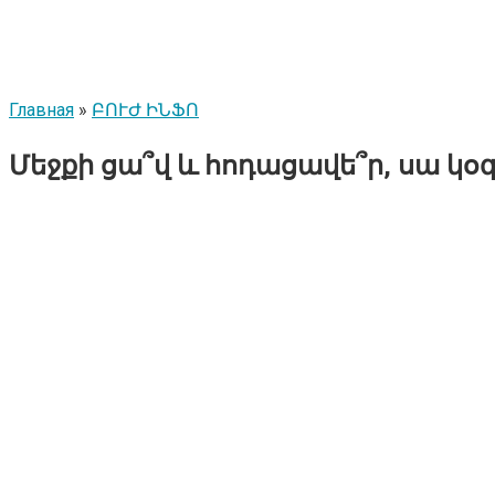
Главная
»
ԲՈՒԺ ԻՆՖՈ
Մեջքի ցա՞վ և հոդացավե՞ր, սա կօ