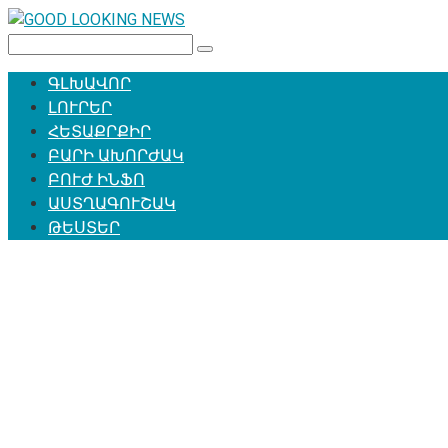
Перейти
к
Поиск:
контенту
ԳԼԽԱՎՈՐ
ԼՈՒՐԵՐ
ՀԵՏԱՔՐՔԻՐ
ԲԱՐԻ ԱԽՈՐԺԱԿ
ԲՈՒԺ ԻՆՖՈ
ԱՍՏՂԱԳՈՒՇԱԿ
ԹԵՍՏԵՐ