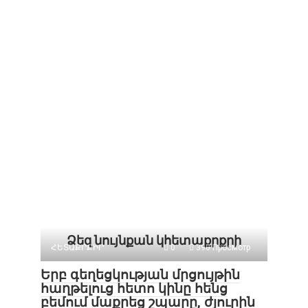
Ձեզ նույնքան կհետաքրքրի
ՀԵՏԱՔՐՔԻՐ
0
390 Просмотр
Երբ գեղեցկության մրցույթին
հաղթելուց հետո կինը հենց
բեմում մաքրեց շպարը, ժյուրին