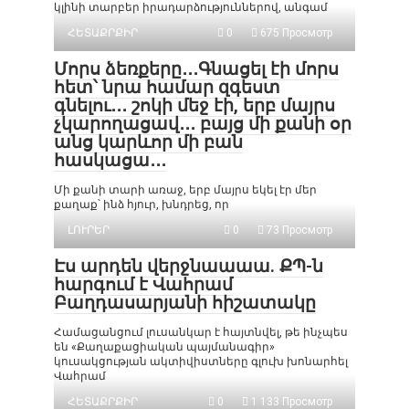
կլինի տարբեր իրադարձություններով, անգամ
ՀԵՏԱՔՐՔԻՐ
0
675 Просмотр
Մորս ձեռքերը․․․Գնացել էի մորս
հետ՝ նրա համար զգեստ
գնելու․․․ շոկի մեջ էի, երբ մայրս
չկարողացավ․․․ բայց մի քանի օր
անց կարևոր մի բան
հասկացա․․․
Մի քանի տարի առաջ, երբ մայրս եկել էր մեր
քաղաք՝ ինձ հյուր, խնդրեց, որ
ԼՈՒՐԵՐ
0
73 Просмотр
Էս արդեն վերջնաաաա. ՔՊ-ն
հարգում է Վահրամ
Բաղդասարյանի հիշատակը
Համացանցում լուսանկար է հայտնվել, թե ինչպես
են «Քաղաքացիական պայմանագիր»
կուսակցության ակտիվիստները գլուխ խոնարհել
Վահրամ
ՀԵՏԱՔՐՔԻՐ
0
1 133 Просмотр