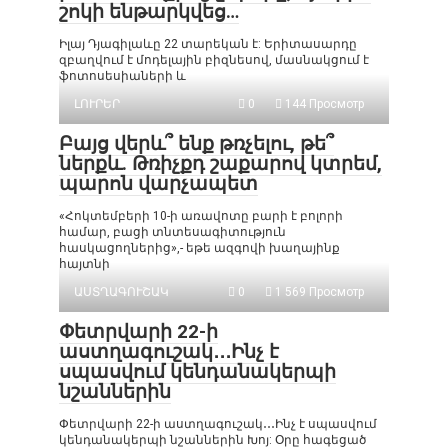
շոկի ենթարկվեց…
Իլայ Դյագիլաևը 22 տարեկան է: Երիտասարդը
զբաղվում է մոդելային բիզնեսով, մասնակցում է
ֆոտոսեսիաների և
ԼՈՒՐԵՐ
0
144 Просмотр
Բայց վերև՞ ենք թռչելու, թե՞
ներքև. Թռիչքդ շաքարով կտրեմ,
պարոն վարչապետ
«Հոկտեմբերի 10-ի առավոտը բարի է բոլորի
համար, բացի տնտեսագիտություն
հասկացողներից»,- եթե ազգովի խաղայինք
հայտնի
ԱՍՏՂԱԳՈՒՇԱԿ
0
1 569 Просмотр
Փետրվարի 22-ի
աստղագուշակ․․․Ինչ է
սպասվում կենդանակերպի
նշաններին
Փետրվարի 22-ի աստղագուշակ․․․Ինչ է սպասվում
կենդանակերպի նշաններին Խոյ: Օրը հագեցած