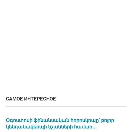
САМОЕ ИНТЕРЕСНОЕ
Օգոստոսի ֆինանսական հորոսկոպը՝ բոլոր
կենդանակերպի նշանների համար․․․