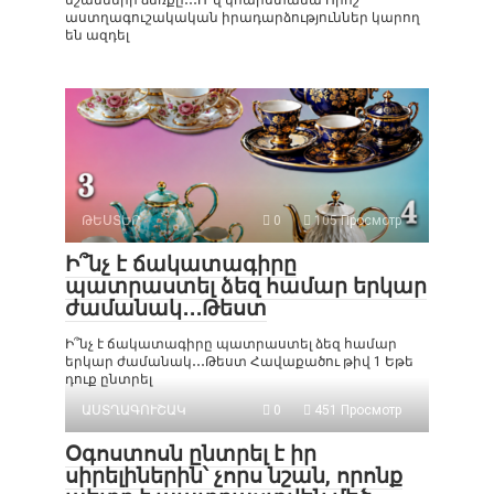
նշանների ձեռքը․․․Ո՞վ կհարստանա Որոշ
աստղագուշակական իրադարձություններ կարող
են ազդել
ԹԵՍՏԵՐ
0
105 Просмотр
Ի՞նչ է ճակատագիրը
պատրաստել ձեզ համար երկար
ժամանակ․․․Թեստ
Ի՞նչ է ճակատագիրը պատրաստել ձեզ համար
երկար ժամանակ․․․Թեստ Հավաքածու թիվ 1 Եթե
դուք ընտրել
ԱՍՏՂԱԳՈՒՇԱԿ
0
451 Просмотр
Օգոստոսն ընտրել է իր
սիրելիներին՝ չորս նշան, որոնք