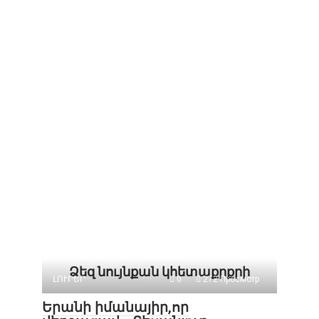
Ձեզ նույնքան կհետաքրքրի
ԼՈՒՐԵՐ
0
272 Просмотр
Երանի իմանայիր,որ