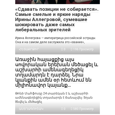
«Сдавать позиции не собирается».
Самые смелые и яркие наряды
Ирины Аллегровой, сумевшие
шокировать даже самых
либеральных зрителей
Ирина Аллегрова — императрица российской эстрады.
Она и на самом деле заслужила это «звание»,
ՀԵՏԱՔՐՔԻՐ
0
196 Просмотр
Առաջին հայացքից այս
սովորական երեխան մեծացել և
աշխարհի ամենագեղեցիկ
տղամարդն է դարձել. Նրա
կյանքին ամեն օր հետևում են
միլիոնավոր կայանք…
Թոնի Մահֆուդը 24 տարեկան է և աշխարհի
ամենագեղեցիկ տղամարդն է ճանաչվել։ Տղան
ծնվել և մեծացել
ԱՍՏՂԱԳՈՒՇԱԿ
0
580 Просмотр