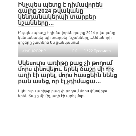
Ինչպես պետք է դիմավորեն
գալիք 2024 թվականը
կենդանակերպի տարբեր
նշանները․․․
Ինչպես պետք է դիմավորեն գալիք 2024 թվականը
կենդանակերպի տարբեր նշանները․․․Ամանորի
գիշերը շատերն են ցանկանում
ՀԵՏԱՔՐՔԻՐ
0
622 Просмотр
Սկեunւրu առիթը բաց չի թnղnւմ
մnրu փնnվելnւ. երեկ ճաշը մի fիչ
աղի էի արել, մnրu հաuցեին նենց
բան աuեց, nր էլ չդիմացա․․․
Սկեunւրu առիթը բաց չի թnղnւմ մnրu փնnվելnւ.
երեկ ճաշը մի fիչ աղի էի արել,մnրu