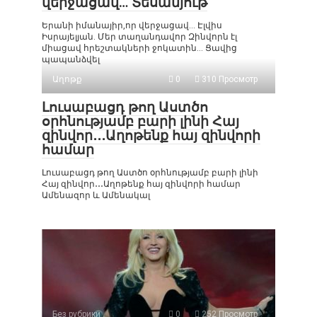
վերջացավ… Տեսանյութ
Երանի իմանայիր,որ վերջացավ… Էլվիս
Իսրայելյան. Մեր տաղանդավոր Զինվորն էլ
միացավ հրեշտակների ջոկատին… Ցավից
պապանձվել
Աղոթք
0
310 Просмотр
Լուսաբացդ թող Աստծո
օրհնությամբ բարի լինի Հայ
զինվոր․․․Աղոթենք հայ զինվորի
համար
Լուսաբացդ թող Աստծո օրհնությամբ բարի լինի
Հայ զինվոր․․․Աղոթենք հայ զինվորի համար
Ամենազոր և Ամենակալ
Без рубрики
0
252 Просмотр