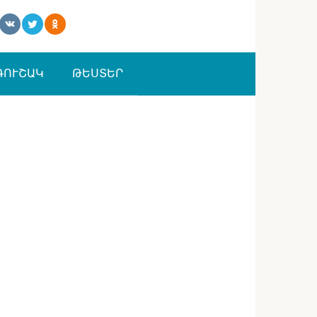
ԳՈՒՇԱԿ
ԹԵՍՏԵՐ