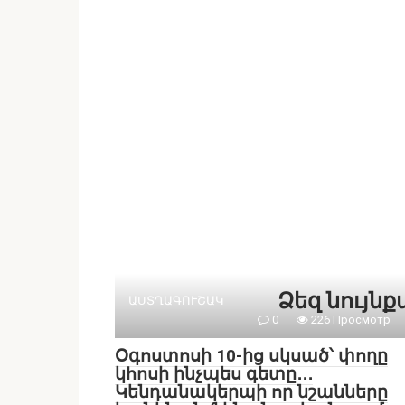
Ձեզ նույն
ԱՍՏՂԱԳՈՒՇԱԿ
0
226 Просмотр
Օգոստոսի 10-ից սկսած՝ փողը
կհոսի ինչպես գետը․․․
Կենդանակերպի որ նշանները