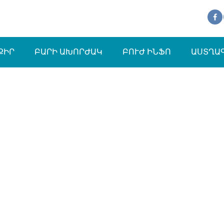
ՔԻՐ
ԲԱՐԻ ԱԽՈՐԺԱԿ
ԲՈՒԺ ԻՆՖՈ
ԱՍՏՂԱ