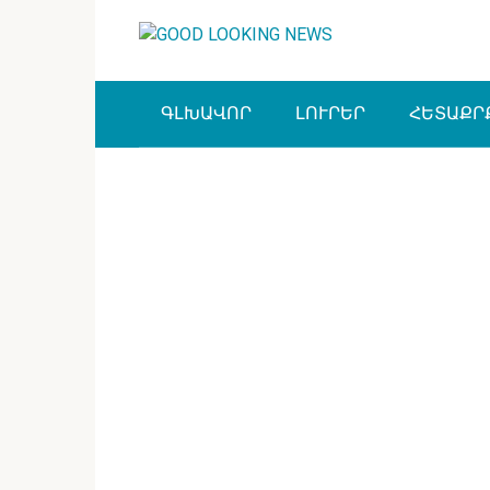
Перейти
к
контенту
ԳԼԽԱՎՈՐ
ԼՈՒՐԵՐ
ՀԵՏԱՔՐ