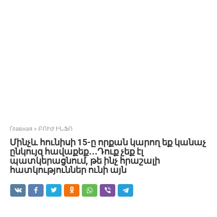
Главная
»
ԲՈՒԺ ԻՆՖՈ
Մինչև հունիսի 15-ը որքան կարող եք կանաչ
ընկույզ հավաքեք․․․Դուք չեք էլ
պատկերացնում, թե ինչ հրաշալի
հատկություններ ունի այն