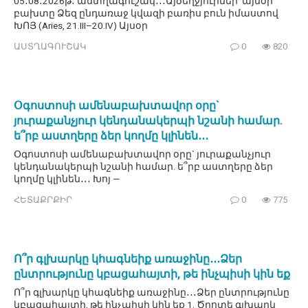
05․08․2026թ․ աստղագուշակ․․․Այծեղջյուրներ՝ այսօր
բախտը Ձեզ ընդառաջ կվազի բառիս բուն իմաստով
ԽՈՅ (Aries, 21.III–20.IV) Այսօր
ԱՍՏՂԱԳՈՒՇԱԿ
0
820
Օգոստոսի ամենաբախտավոր օրը`
յուրաքանչյուր կենդանակերպի նշանի համար.
ե՞րբ աստղերը ձեր կողմը կլինեն․․․
Օգոստոսի ամենաբախտավոր օրը` յուրաքանչյուր
կենդանակերպի նշանի համար. ե՞րբ աստղերը ձեր
կողմը կլինեն․․․ Խոյ —
ՀԵՏԱՔՐՔԻՐ
0
775
Ո՞ր գլխարկը կհագնեիք առաջինը․․․Ձեր
ընտրությունը կբացահայտի, թե ինչպիսի կին եք
Ո՞ր գլխարկը կհագնեիք առաջինը․․․Ձեր ընտրությունը
կբացահայտի, թե ինչպիսի կին եք 1. Ծղոտե գլխարկ