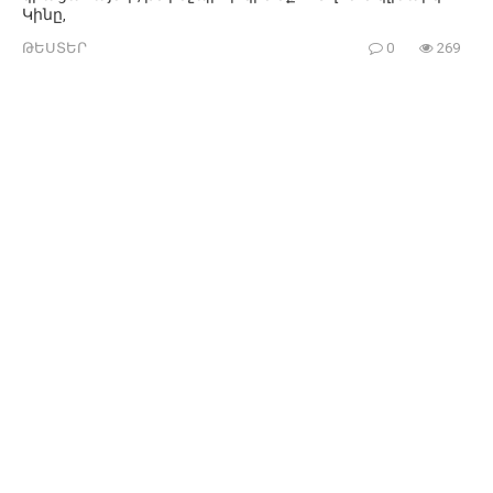
Կինը,
ԹԵՍՏԵՐ
0
269