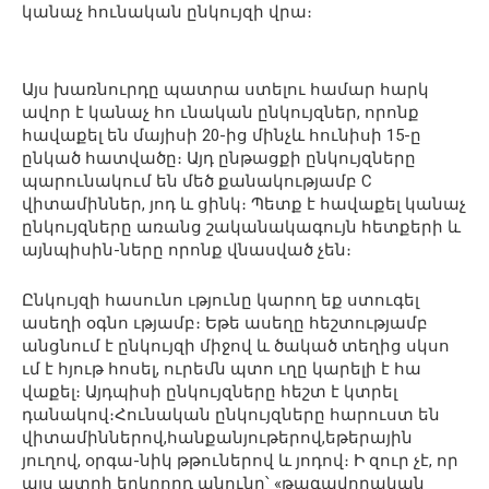
կանաչ հունական ընկույզի վրա։
Այս խառնուրդը պատրա ստելու համար հարկ
ավոր է կանաչ հո ւնական ընկույզներ, որոնք
հավաքել են մայիսի 20-ից մինչև հունիսի 15-ը
ընկած հատվածը։ Այդ ընթացքի ընկույզները
պարունակում են մեծ քանակությամբ C
վիտամիններ, յոդ և ցինկ։ Պետք է հավաքել կանաչ
ընկույզները առանց շականակագույն հետքերի և
այնպիսին-ները որոնք վնասված չեն։
Ընկույզի հասունո ւթյունը կարող եք ստուգել
ասեղի օգնո ւթյամբ։ Եթե ասեղը հեշտությամբ
անցնում է ընկույզի միջով և ծակած տեղից սկսո
ւմ է հյութ հոսել, ուրեմն պտո ւղը կարելի է հա
վաքել։ Այդպիսի ընկույզները հեշտ է կտրել
դանակով։Հունական ընկույզները հարուստ են
վիտամիններով,հանքանյութերով,եթերային
յուղով, օրգա-նիկ թթուներով և յոդով։ Ի զուր չէ, որ
այս պտղի երկրորդ անունը՝ «թագավորական