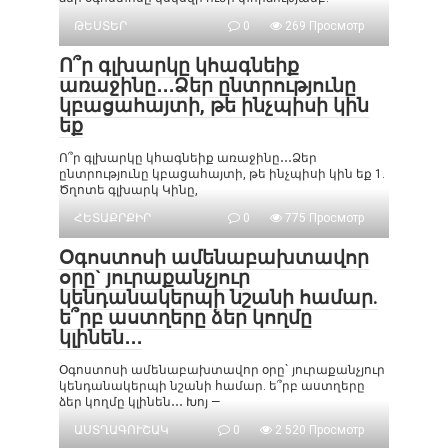
ԹԵՍՏԵՐ
0
269 Просмотр
Ո՞ր գլխարկը կհագնեիք
առաջինը․․․Ձեր ընտրությունը
կբացահայտի, թե ինչպիսի կին
եք
Ո՞ր գլխարկը կհագնեիք առաջինը․․․Ձեր
ընտրությունը կբացահայտի, թե ինչպիսի կին եք 1.
Ծղոտե գլխարկ Կինը,
ՀԵՏԱՔՐՔԻՐ
0
775 Просмотр
Օգոստոսի ամենաբախտավոր
օրը` յուրաքանչյուր
կենդանակերպի նշանի համար.
ե՞րբ աստղերը ձեր կողմը
կլինեն․․․
Օգոստոսի ամենաբախտավոր օրը` յուրաքանչյուր
կենդանակերպի նշանի համար. ե՞րբ աստղերը
ձեր կողմը կլինեն․․․ Խոյ —
ԱՍՏՂԱԳՈՒՇԱԿ
0
2 520 Просмотр