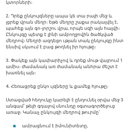
կտորների։
2․ Դրեք ընկույզները ապա կե տա րայի մեջ և
լցրեք վրան մեղր։ Եթե մեղրը շաքա րակալվել է,
պահեք այն գո-լորշու վրա, որպե սզի այն հալվի։
Ընկույզը պետք է լինի ամբողջովին ծածկված
մեղրով։ Մեղրի ազդեցո ւթյան տակ ընկույզը ինտ
ենսիվ սկսում է բաց թողնել իր հյութը։
3․ Փակեք այն կափարիչով և դրեք մութ վայրում 1
ամիս։ Ժամանակ առ ժամանակ անհրա ժեշտ է
խառնել այն։
4․ Հեռացրեք ընկո ւյզները և քամեք հյութը։
Ստացված հեղուկը կարելի է ընդունել օրվա մեջ 3
անգամ՝ թեյի գդալով սնունդը օգտագործելուց
առաջ։ Կանաչ ընկույզի մեղրով թուրմը՝
ամրացնում է իմունիտետը,