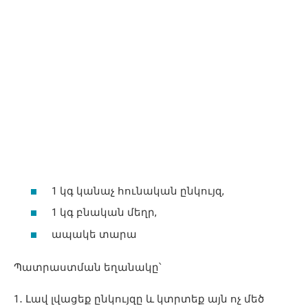
1 կգ կանաչ հունական ընկույզ,
1 կգ բնական մեղր,
ապակե տարա
Պատրաստման եղանակը՝
1․ Լավ լվացեք ընկույզը և կտրտեք այն ոչ մեծ