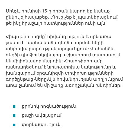
Մինչև հունիսի 15-ը որքան կարող եք կանաչ
ընկույզ հավաքեք․․․Դուք չեք էլ պատկերացնում,
թե ինչ հրաշալի հատկություններ ունի այն
Հիպո թիր ոիզմը՝ հիվանդ ություն է, որն առա
ջանում է վահա նաձև գեղձի հորմոն ների
անբավա րարո ւթյան արդյունքում։ Վահանձև
գեղձի դիսֆունկցիայից աշխարհում տառապում
են միլիոնավոր մարդիկ։ Հիպոթիրոի-զմը
դանդաղեցնում է նյութափոխա նակությունը և
խանգարում օրգանիզմի փոփոխո ւթյունների
գործընթաց-ները։Այս հիվանդության արդյունքում
առա ջանում են մի շարք առողջական խնդիրներ։
քրոնիկ հոգնածություն
քաշի ավելացում
փորկապություն,