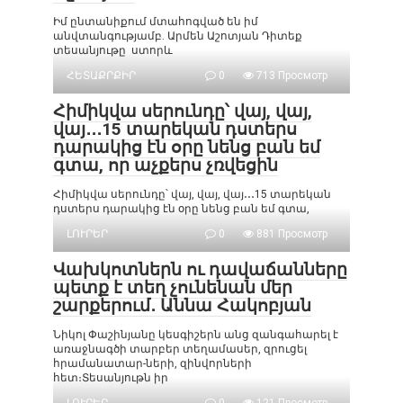
Իմ ընտանիքում մտահոգված են իմ
անվտանգությամբ. Արմեն Աշոտյան Դիտեք
տեսանյութը ստորև
ՀԵՏԱՔՐՔԻՐ
0
713 Просмотр
Հիմիկվա սերունդը՝ վայ, վայ,
վայ․․․15 տարեկան դստերս
դարակից էն օրը նենց բան եմ
գտա, որ աչքերս չռվեցին
Հիմիկվա սերունդը՝ վայ, վայ, վայ․․․15 տարեկան
դստերս դարակից էն օրը նենց բան եմ գտա,
ԼՈՒՐԵՐ
0
881 Просмотр
Վախկոտներն ու դավաճանները
պետք է տեղ չունենան մեր
շարքերում․ Աննա Հակոբյան
Նիկոլ Փաշինյանը կեսգիշերն անց զանգահարել է
առաջնագծի տարբեր տեղամասեր, զրուցել
հրամանատար-ների, զինվորների
հետ։Տեսանյութն իր