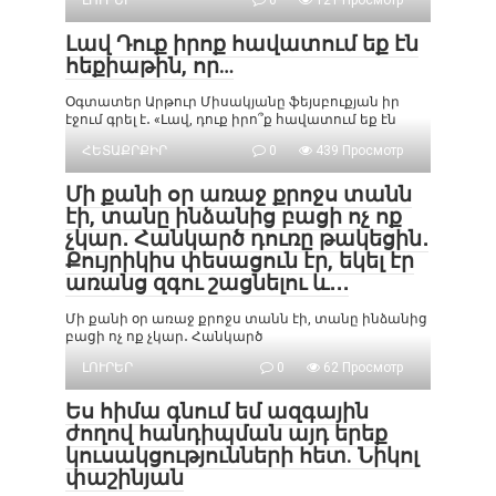
ԼՈՒՐԵՐ
0
121 Просмотр
Լավ Դուք իրոք հավատում եք էն
հեքիաթին, որ…
Օգտատեր Արթուր Միսակյանը ֆեյսբուքյան իր
էջում գրել է․ «Լավ, դուք իրո՞ք հավատում եք էն
ՀԵՏԱՔՐՔԻՐ
0
439 Просмотр
Մի քանի օր առաջ քրոջս տանն
էի, տանը ինձանից բացի ոչ ոք
չկար․ Հանկարծ դուռը թակեցին․
Քույրիկիս փեսացուն էր, եկել էր
առանց զգու շացնելու և․․․
Մի քանի օր առաջ քրոջս տանն էի, տանը ինձանից
բացի ոչ ոք չկար․ Հանկարծ
ԼՈՒՐԵՐ
0
62 Просмотр
Ես հիմա գնում եմ ազգային
ժողով հանդիպման այդ երեք
կուսակցությունների հետ. Նիկոլ
փաշինյան