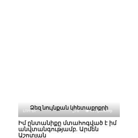
Ձեզ նույնքան կհետաքրքրի
ԼՈՒՐԵՐ
0
93 Просмотр
Իմ ընտանիքը մտահոգված է իմ
անվտանգությամբ. Արմեն
Աշոտյան