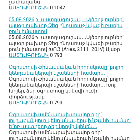
չափազանց
ԱՍՏՂԱԳՈՒՇԱԿ
0
1042
05․08․2026թ․ աստղագուշակ․․․Այծեղջյուրներ՝
այսօր բախտը Ձեզ ընդառաջ կվազի բառիս
բուն իմաստով
05․08․2026թ․ աստղագուշակ․․․Այծեղջյուրներ՝
այսօր բախտը Ձեզ ընդառաջ կվազի բառիս
բուն իմաստով ԽՈՅ (Aries, 21.III–20.IV) Այսօր
ԱՍՏՂԱԳՈՒՇԱԿ
0
793
Օգոստոսի ֆինանսական հորոսկոպը՝ բոլոր
կենդանակերպի նշանների համար․․․
Օգոստոսի ֆինանսական հորոսկոպը՝ բոլոր
կենդանակերպի նշանների համար․․․ Խոյ.
Խոյեր, ձեր օգոստոսը կսկսվի ուժի
փորձությամբ:
ԱՍՏՂԱԳՈՒՇԱԿ
0
793
Օգոստոսի ամենաբախտավոր օրը`
յուրաքանչյուր կենդանակերպի նշանի համար.
ե՞րբ աստղերը ձեր կողմը կլինեն․․․
Օգոստոսի ամենաբախտավոր օրը`
յուրաքանչյուր կենդանակերպի նշանի համար.