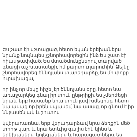
Ես շատ էի վշտացած, հետո եկան երեխաներս
նրանք նույնպես չշնորհավորեցին ինձ:Ես շատ էի
հիասթափված: Ես մտածմունքներով տարված
գնացի աշխատանքի, իմ քարտուղարուհին՝ Ձեյնը
շնորհավորեց ծննդյանս տարեդարձը, ես մի փոքր
ուրախացա,
որ ինչ որ մեկը հիշել էր ծննդյանս օրը, հետո նա
առաջարկեց գնալ իր տուն ընթրիքի, ես չմերժեցի
նրան, երբ հասանք նրա տուն լավ խմեցինք, հետո
նա ասաց որ իրեն սպասեմ, նա ասաց, որ գնում է իր
ննջասենյակ և շուտով
կվերադառնա, երբ վերադարձավ նրա ձեռքին մեծ
տորթ կար, և նրա ետևից գալիս էին կինս և
երեխաներս, կոլեգաներս և հարազատներս. ես