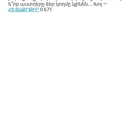
ե՞րբ աստղերը ձեր կողմը կլինեն․․․ Խոյ —
ՀԵՏԱՔՐՔԻՐ
0
671