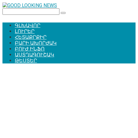
Перейти
к
Поиск:
контенту
ԳԼԽԱՎՈՐ
ԼՈՒՐԵՐ
ՀԵՏԱՔՐՔԻՐ
ԲԱՐԻ ԱԽՈՐԺԱԿ
ԲՈՒԺ ԻՆՖՈ
ԱՍՏՂԱԳՈՒՇԱԿ
ԹԵՍՏԵՐ