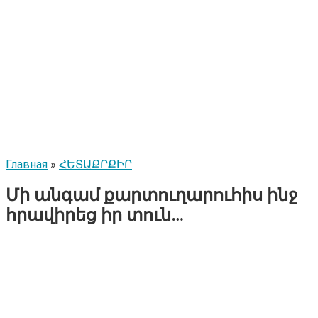
Главная
»
ՀԵՏԱՔՐՔԻՐ
Մի անգամ քարտուղարուհիս ինջ
հրավիրեց իր տուն…