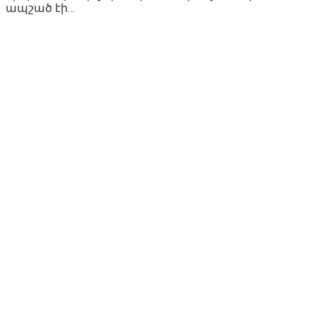
ապշած էի…