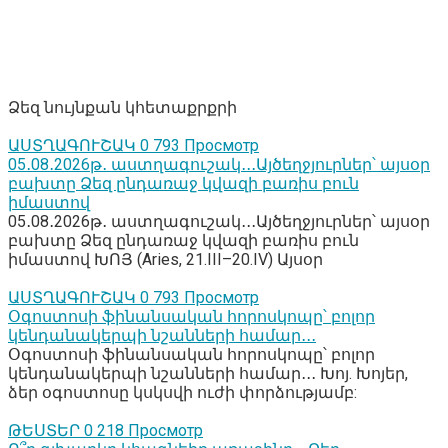
Ձեզ նույնքան կհետաքրքրի
ԱՍՏՂԱԳՈՒՇԱԿ
0
793 Просмотр
05․08․2026թ․ աստղագուշակ․․․Այծեղջյուրներ՝ այսօր
բախտը Ձեզ ընդառաջ կվազի բառիս բուն
իմաստով
05․08․2026թ․ աստղագուշակ․․․Այծեղջյուրներ՝ այսօր
բախտը Ձեզ ընդառաջ կվազի բառիս բուն
իմաստով ԽՈՅ (Aries, 21.III–20.IV) Այսօր
ԱՍՏՂԱԳՈՒՇԱԿ
0
793 Просмотр
Օգոստոսի ֆինանսական հորոսկոպը՝ բոլոր
կենդանակերպի նշանների համար․․․
Օգոստոսի ֆինանսական հորոսկոպը՝ բոլոր
կենդանակերպի նշանների համար․․․ Խոյ. Խոյեր,
ձեր օգոստոսը կսկսվի ուժի փորձությամբ:
ԹԵՍՏԵՐ
0
218 Просмотр