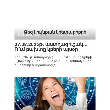
Ձեզ նույնքան կհետաքրքրի
ԱՍՏՂԱԳՈՒՇԱԿ
0
265 Просмотр
07․08․2026թ․ աստղագուշակ․․․
Ո՞ւմ բախտը կբերի այսօր
07․08․2026թ․ աստղագուշակ․․․Ո՞ւմ բախտը կբերի
այսօր Խոյ: Բարենպաստ օր է ամեն տեսակ բարդ
խնդիրներ հաղթահարելու
ԱՍՏՂԱԳՈՒՇԱԿ
0
667 Просмотр