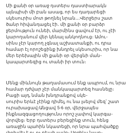
Մի քանի օր առաջ դստերս դաստիարակն
այնպիսի մի բան ասաց, որ ես դադարեցի
սկեսուրիս մոտ թողնել նրան․․․Վերջերս շատ
ծանր հիվանդացել էի․ մի քանի օր բարձր
ջերմություն ունեի, մարմինս ցավում էր, ու չէի
կարողանում վեր կենալ անկողնուց։ Ամու-
սինս չէր կարող չգնալ աշխատանքի, ու դրա
համար էլ որոշեցինք խնդրել սկեսուրիս, որ նա
մեր երեխային մի քանի օր վերցնի ման-
կապարտեզից ու տանի իր տուն։
Մենք միևնույն թաղամասում ենք ապրում, ու նրա
համար դժվար չէր մանկապարտեզ հասնելը։
Բացի այդ, նման խնդրանքով սկե-
սուրիս երևէ չէինք դիմել, ու նա լսելով մեզ՝ շատ
ուրախացավ։Անցավ 5-6 օր, վերջապես
ինքնազգացողությունս որոշ չափով կարգա-
վորվեց։ Երբ դստերս բերեցինք տուն, հենց
առաջին պահին նկատեցի, որ նրա պահվածքը
փոխվել է ու ոչ դեպի լավը։ Աղջիկս նյար-