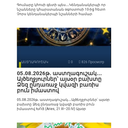
Գումարը կհոսի գետի պես․․․Կենդանակերպի որ
նշանները կհարստանան օգոստոսի 10-ից հետո
Չորս կենդանակերպի նշանների համար
ԱՍՏՂԱԳՈՒՇԱԿ
0
826 Просмотр
05․08․2026թ․ աստղագուշակ․․․
Այծեղջյուրներ՝ այսօր բախտը
Ձեզ ընդառաջ կվազի բառիս
բուն իմաստով
05․08․2026թ․ աստղագուշակ․․․Այծեղջյուրներ՝ այսօր
բախտը Ձեզ ընդառաջ կվազի բառիս բուն
իմաստով ԽՈՅ (Aries, 21.III–20.IV) Այսօր