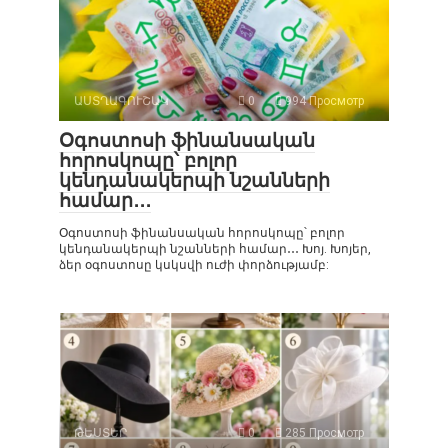
ԱՍՏՂԱԳՈՒՇԱԿ
0
994 Просмотр
Օգոստոսի ֆինանսական
հորոսկոպը՝ բոլոր
կենդանակերպի նշանների
համար․․․
Օգոստոսի ֆինանսական հորոսկոպը՝ բոլոր
կենդանակերպի նշանների համար․․․ Խոյ. Խոյեր,
ձեր օգոստոսը կսկսվի ուժի փորձությամբ:
ԹԵՍՏԵՐ
0
285 Просмотр