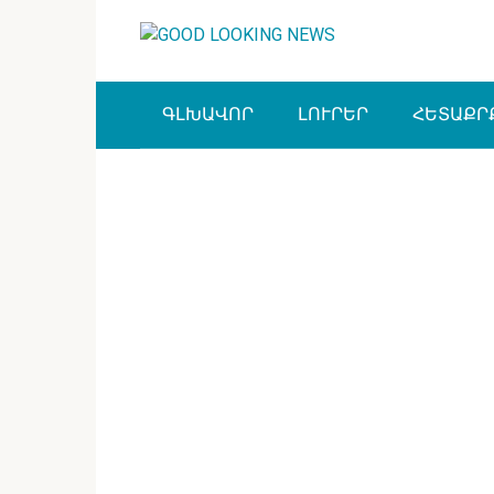
Перейти
к
контенту
ԳԼԽԱՎՈՐ
ԼՈՒՐԵՐ
ՀԵՏԱՔՐ