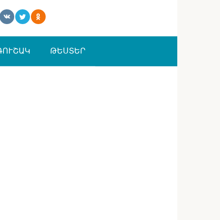
ԳՈՒՇԱԿ
ԹԵՍՏԵՐ