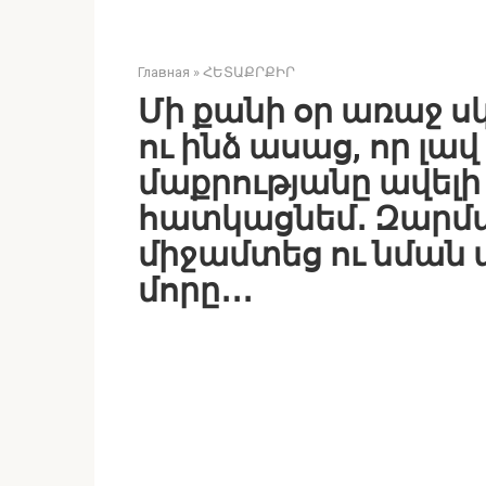
Главная
»
ՀԵՏԱՔՐՔԻՐ
Մի քանի օր առաջ ս
ու ինձ ասաց, որ լա
մաքրությանը ավել
հատկացնեմ․ Զարմա
միջամտեց ու նմա
մորը․․․