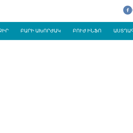
ՔԻՐ
ԲԱՐԻ ԱԽՈՐԺԱԿ
ԲՈՒԺ ԻՆՖՈ
ԱՍՏՂԱ