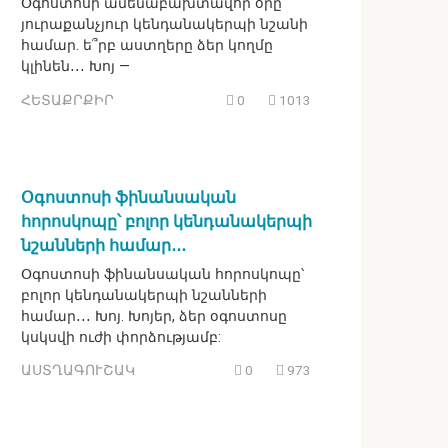
Օգոստոսի ամենաբախտավոր օրը`
յուրաքանչյուր կենդանակերպի նշանի
համար. ե՞րբ աստղերը ձեր կողմը
կլինեն․․․ Խոյ —
ՀԵՏԱՔՐՔԻՐ
0
1013
Օգոստոսի ֆինանսական
հորոսկոպը՝ բոլոր կենդանակերպի
նշանների համար․․․
Օգոստոսի ֆինանսական հորոսկոպը՝
բոլոր կենդանակերպի նշանների
համար․․․ Խոյ. Խոյեր, ձեր օգոստոսը
կսկսվի ուժի փորձությամբ:
ԱՍՏՂԱԳՈՒՇԱԿ
0
973