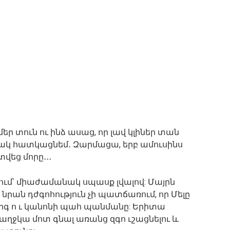
եր տուն ու ինձ ասաց, որ լավ կլիներ տան
ակ հատկացնեմ․ Զարմացա, երբ ամուսինս
եց մորը․․․
սում՝ միաժամանակ սպասք լվալով: Մայրն
նրան դժգոհություն չի պատճառում, որ Մելը
արգ ո ւ կանոնի պահ պանմանը: Երիտա
է աղջկա մոտ գնալ առանց զգո ւշացնելու և