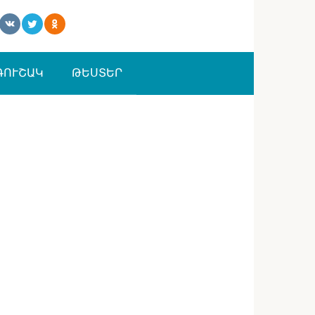
ԳՈՒՇԱԿ
ԹԵՍՏԵՐ