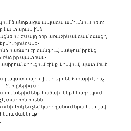
յակում ծանոթացա ապագա ամուսնուս հետ:
րբ նա տարավ ինձ
ացնելու: Ես այդ օրը առաջին անգամ զգացի,
րմություն: Սկե-
 ինձ հաճախ էր զանգում, կանչում իրենց
ր: Ինձ իր պատրաս-
սիրում, զրուցում էինք, կիսվում, պատմում:
արազատ մայրս լիներ:Արդեն 6 տարի է, ինչ
ս ծնողներից ա-
, շատ մտերիմ ենք, հաճախ ենք հնադիպում:
չէ, տարիքն իրենն
տր ունի: Իսկ ես չեմ կարողանում նրա հետ լավ
վհետև մանկութ-
: