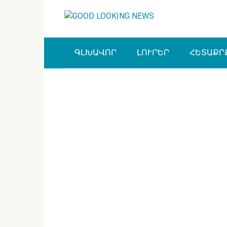
Перейти
к
контенту
ԳԼԽԱՎՈՐ
ԼՈՒՐԵՐ
ՀԵՏԱՔՐ