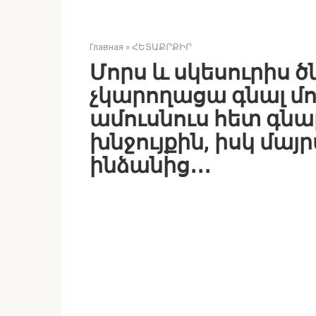
Главная
»
ՀԵՏԱՔՐՔԻՐ
Մորս և սկեսուրիս ծն
չկարողացա գնալ մո
ամուսնուս հետ գնալ
խնջույքին, իսկ մա
ինձանից․․․