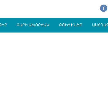
ՔԻՐ
ԲԱՐԻ ԱԽՈՐԺԱԿ
ԲՈՒԺ ԻՆՖՈ
ԱՍՏՂԱ