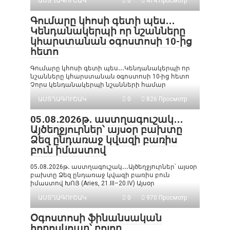
ԱՍՏՂԱԳՈՒՇԱԿ
0
414 Просмотр
Գումարը կհոսի գետի պես․․․
Կենդանակերպի որ նշանները
կհարստանան օգոստոսի 10-ից
հետո
Գումարը կհոսի գետի պես․․․Կենդանակերպի որ
նշանները կհարստանան օգոստոսի 10-ից հետո
Չորս կենդանակերպի նշանների համար
ԱՍՏՂԱԳՈՒՇԱԿ
0
826 Просмотр
05․08․2026թ․ աստղագուշակ․․․
Այծեղջյուրներ՝ այսօր բախտը
Ձեզ ընդառաջ կվազի բառիս
բուն իմաստով
05․08․2026թ․ աստղագուշակ․․․Այծեղջյուրներ՝ այսօր
բախտը Ձեզ ընդառաջ կվազի բառիս բուն
իմաստով ԽՈՅ (Aries, 21.III–20.IV) Այսօր
ԱՍՏՂԱԳՈՒՇԱԿ
0
970 Просмотр
Օգոստոսի ֆինանսական
հորոսկոպը՝ բոլոր