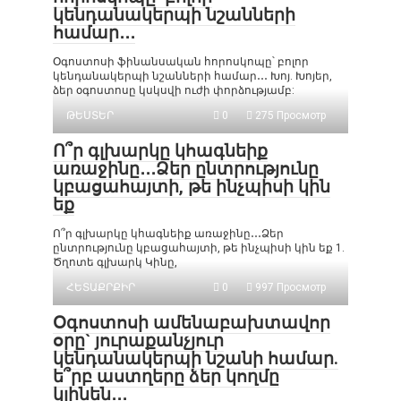
կենդանակերպի նշանների
համար․․․
Օգոստոսի ֆինանսական հորոսկոպը՝ բոլոր
կենդանակերպի նշանների համար․․․ Խոյ. Խոյեր,
ձեր օգոստոսը կսկսվի ուժի փորձությամբ:
ԹԵՍՏԵՐ
0
275 Просмотр
Ո՞ր գլխարկը կհագնեիք
առաջինը․․․Ձեր ընտրությունը
կբացահայտի, թե ինչպիսի կին
եք
Ո՞ր գլխարկը կհագնեիք առաջինը․․․Ձեր
ընտրությունը կբացահայտի, թե ինչպիսի կին եք 1.
Ծղոտե գլխարկ Կինը,
ՀԵՏԱՔՐՔԻՐ
0
997 Просмотр
Օգոստոսի ամենաբախտավոր
օրը` յուրաքանչյուր
կենդանակերպի նշանի համար.
ե՞րբ աստղերը ձեր կողմը
կլինեն․․․