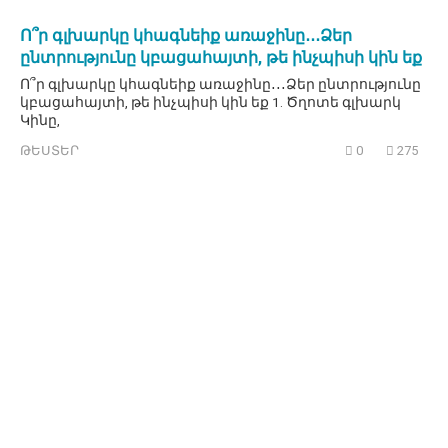
Ո՞ր գլխարկը կհագնեիք առաջինը․․․Ձեր
ընտրությունը կբացահայտի, թե ինչպիսի կին եք
Ո՞ր գլխարկը կհագնեիք առաջինը․․․Ձեր ընտրությունը
կբացահայտի, թե ինչպիսի կին եք 1. Ծղոտե գլխարկ
Կինը,
ԹԵՍՏԵՐ
0
275