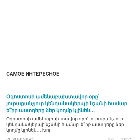
САМОЕ ИНТЕРЕСНОЕ
Օգոստոսի ամենաբախտավոր օրը`
յուրաքանչյուր կենդանակերպի նշանի համար.
ե՞րբ աստղերը ձեր կողմը կլինեն․․․
Օգոստոսի ամենաբախտավոր օրը` յուրաքանչյուր
կենդանակերպի նշանի համար. ե՞րբ աստղերը ձեր
կողմը կլինեն․․․ Խոյ —
ՀԵՏԱՔՐՔԻՐ
0
997