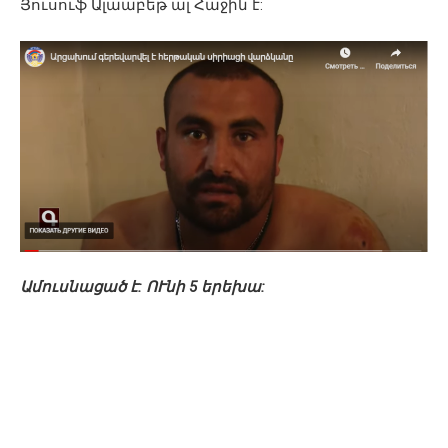
Յուսուֆ Ալաաբեթ ալ Հաջին է:
Ամուսնացած է: ՈՒնի 5 երեխա: