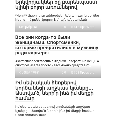
Երկվորյակներ օը բարենպաստ
կլինի բոլոր առումներով
**Խոյ.** Այսօր դուք անհամբեր և նյարդային եք, ձեզ
հետ գործ բռնել կարող է միայն անսահման
Без рубрики
0
412 Просмотр
Все они когда-то были
женщинами. Спортсменки,
которые превратились в мужчину
ради карьеры
Азарт способен творить с людьми невероятные вещи. А
спорт без азарта просто невозможно представить.
ՀԵՏԱՔՐՔԻՐ
0
708 Просмотр
Իմ սեփական ձեռքերով
կործանեցի աղջկաս կյանքը․․․
Աստվա՛ծ, ների՛ր ինձ իմ մեղքի
համար
Իմ սեփական ձեռքերով կործանեցի աղջկաս
կյանքը․․․Աստվա՛ծ, ների՛ր ինձ իմ մեղքի համար։
Մեղք գործելը շատ