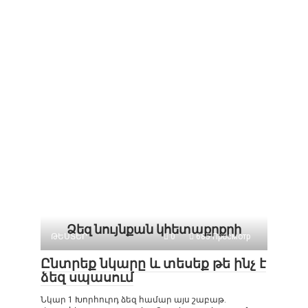
Ձեզ նույնքան կհետաքրքրի
ԹԵՍՏԵՐ
0
685 Просмотр
Ընտրեք նկարը և տեսեք թե ինչ է
ձեզ սպասում
Նկար 1 Խորհուրդ ձեզ համար այս շաբաթ.