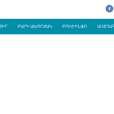
ՔԻՐ
ԲԱՐԻ ԱԽՈՐԺԱԿ
ԲՈՒԺ ԻՆՖՈ
ԱՍՏՂԱ