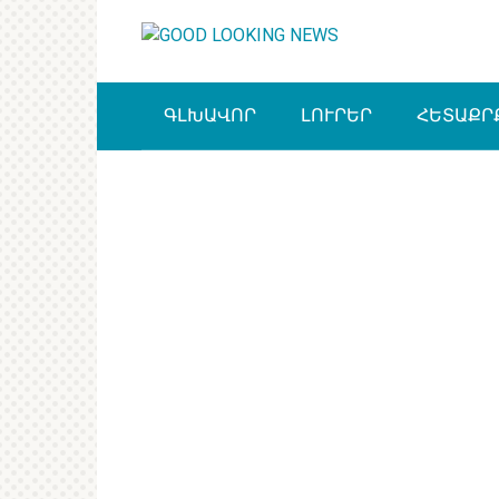
Перейти
к
контенту
ԳԼԽԱՎՈՐ
ԼՈՒՐԵՐ
ՀԵՏԱՔՐ