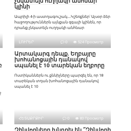
չնկատելն ուղղակի անհնար
կլինի
Ապրիլի 4-ի աստղագուշակ․․․Կշեռքներ՝ Այսօր ձեր
հաջողություններն այնքան զգալի կլինեն, որ
դրանք չնկատելն ուղղակի անհնար
ԼՈՒՐԵՐ
0
524 Просмотр
Արտակարգ դեպք. Եղբայրը
խոհանոցային դանակով
բ
սպանել է 10 տարեկան եղբորը
Ոստիկաններն ու քննիչները պարզել են, որ 18
տարեկան տղան խոհանոցային դանակով
սպանել է 10
ջ
ՀԵՏԱՔՐՔԻՐ
0
83 Просмотр
Զինվորները խնդրել են ՛՛Զինվորի