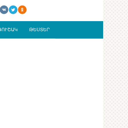
ԳՈՒՇԱԿ
ԹԵՍՏԵՐ