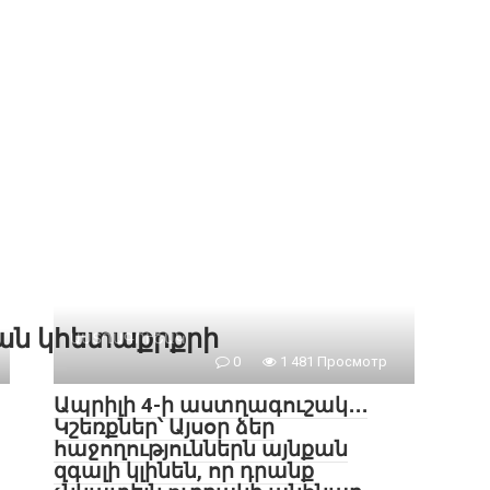
քան կհետաքրքրի
ԱՍՏՂԱԳՈՒՇԱԿ
0
1 481 Просмотр
Ապրիլի 4-ի աստղագուշակ․․․
Կշեռքներ՝ Այսօր ձեր
հաջողություններն այնքան
զգալի կլինեն, որ դրանք