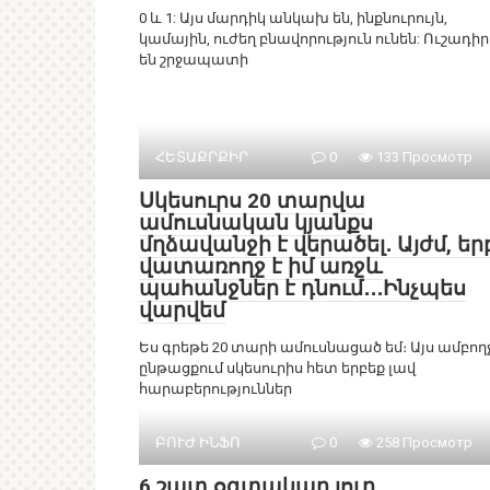
0 և 1: Այս մարդիկ անկախ են, ինքնուրույն,
կամային, ուժեղ բնավորություն ունեն: Ուշադիր
են շրջապատի
ՀԵՏԱՔՐՔԻՐ
0
133 Просмотр
Սկեսուրս 20 տարվա
ամուսնական կյանքս
մղձավանջի է վերածել․ Այժմ, եր
վատառողջ է իմ առջև
պահանջներ է դնում․․․Ինչպես
վարվեմ
Ես գրեթե 20 տարի ամուսնացած եմ։ Այս ամբող
ընթացքում սկեսուրիս հետ երբեք լավ
հարաբերություններ
ԲՈՒԺ ԻՆՖՈ
0
258 Просмотр
6 շատ օգտակար յուղ