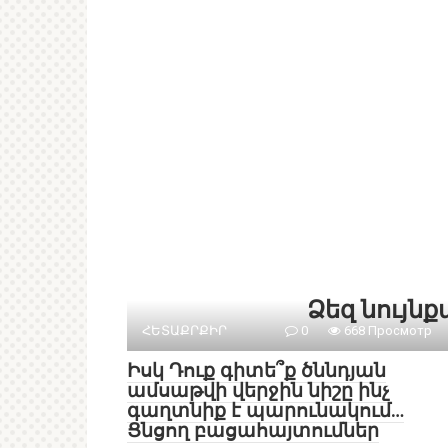
Ձեզ նույն
ՀԵՏԱՔՐՔԻՐ
0
668 Просмотр
Իսկ Դուք գիտե՞ք ծննդյան
ամսաթվի վերջին նիշը ինչ
գաղտնիք է պարունակում…
Ցնցող բացահայտումներ