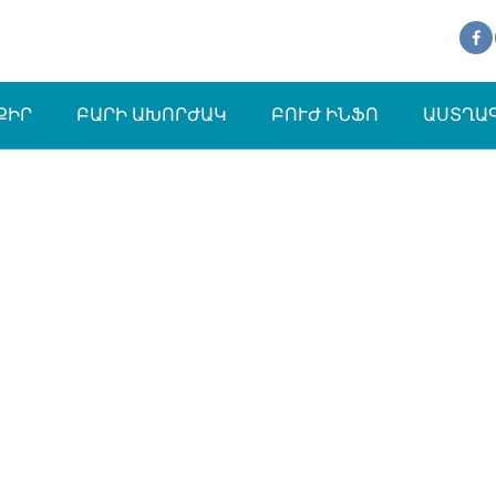
ՔԻՐ
ԲԱՐԻ ԱԽՈՐԺԱԿ
ԲՈՒԺ ԻՆՖՈ
ԱՍՏՂԱ