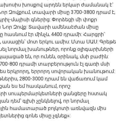
ախոսիս խոսքով արդեն երկար ժամանակ է`
 Զովքում, տավարի միսը 3700-3800 դրամ է,
պրիլ-մայիսի գներից: Փորձեցի մի փոքր
 Նոր Զովք: Տավարի ամենաէժան միսը
ը հասնում էր մինչև 4400 դրամի: Հարցրի՝
 ասացին՝ մոտ երկու ամիս: Մտա ՍԱՍ: Գրեթե
տնել նորմալ խանութներ, որոնք օլիգարխների
այացած են, որ ունեն, օրինակ, մսի բաժին:
 700-800 դրամի տարբերություն էլ գառի մսի
ես երկրորդ, երրորդ սովորական խանութում:
թներիս, 2800-3000 դրամ են վաճառում կամ
չքան ես եմ հասկանում, որոշ
երի սուպերմարկետների ցանցերը հստակ
 դեմ՝ գլխի չընկնելով, որ նորմալ
յին համատարած բոյկոտի առնվազն միս
կետներից գոնե միսը չգնեք»: