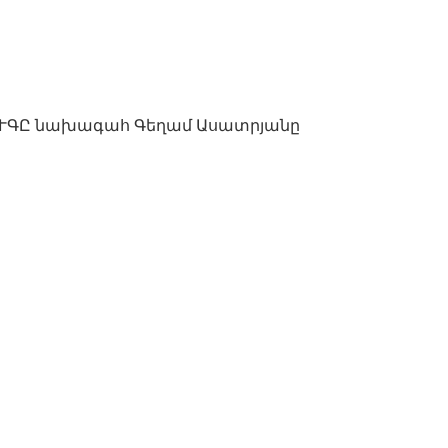
ՈՒԳԸ նախագահ Գեղամ Ասատրյանը