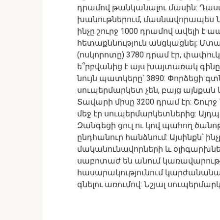
դրամով թանկանալու մասին: Դաս
խանութներում, մասնավորապես Նոր
ինչը շուրջ 1000 դրամով ավելի է ա
հետաքննություն անցկացնել: Մտա
(ոսկորոտը) 3780 դրամ էր, փափուկ
ե՞րբվանից է այս խայտառակ գինը,
նույն պատկերը՝ 3890: Փորձեցի գ
սուպերմարկետ չեն, բայց այնքան կ
Տավարի միսը 3200 դրամ էր: Շուրջ
մեջ էր սուպերմարկետներից: Այդպ
Զանգեցի ցուլ ու կով պահող ծանո
ընդհանուր հանձնում: Այսինքն՝ ին
մականունավորների և օլիգարխն
սաբոտաժ են անում կառավարության
հասարակությունում կարժանանա
գնելու առումով: Նշյալ սուպերմար