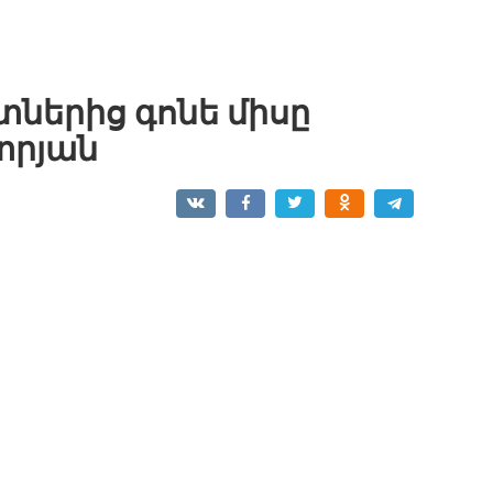
տներից գոնե միսը
տրյան