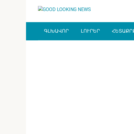
Перейти
к
контенту
ԳԼԽԱՎՈՐ
ԼՈՒՐԵՐ
ՀԵՏԱՔՐ