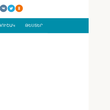
ԳՈՒՇԱԿ
ԹԵՍՏԵՐ