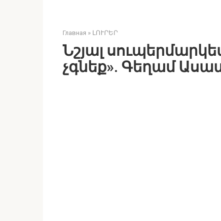
Главная
»
ԼՈՒՐԵՐ
Նշյալ սուպերմարկե
չգնեք». Գեղամ Ասա