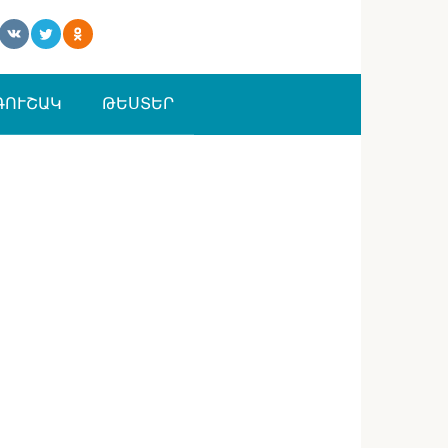
ԳՈՒՇԱԿ
ԹԵՍՏԵՐ