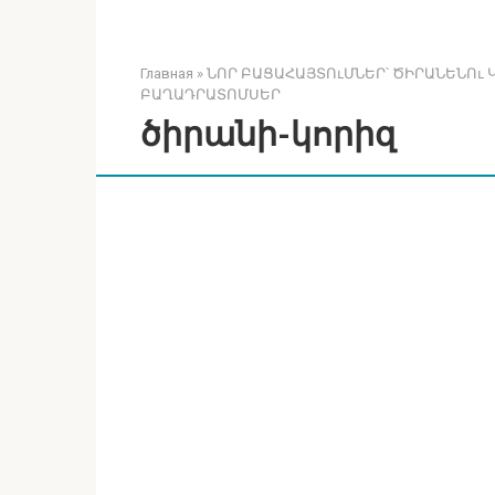
Главная
»
ՆՈՐ ԲԱՑԱՀԱՅՏՈւՄՆԵՐ՝ ԾԻՐԱՆԵՆՈւ 
ԲԱՂԱԴՐԱՏՈՄՍԵՐ
ծիրանի-կորիզ