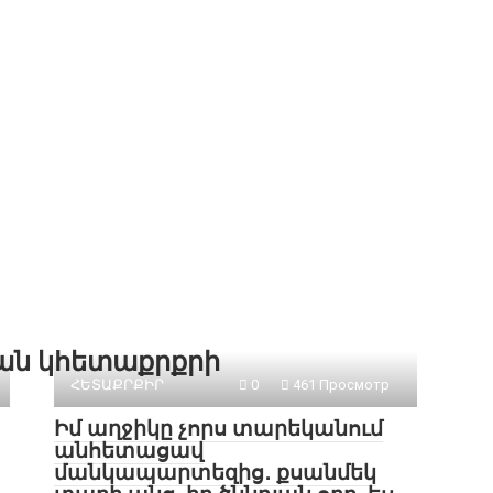
քան կհետաքրքրի
ՀԵՏԱՔՐՔԻՐ
0
461 Просмотр
Իմ աղջիկը չորս տարեկանում
անհետացավ
մանկապարտեզից․ քսանմեկ