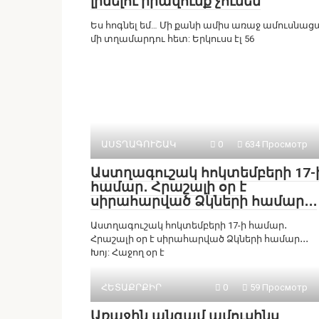
լինելու իրավունք չունեմ
Ես հոգնել եմ… Մի քանի ամիս առաջ ամուսնաց
մի տղամարդու հետ: Երկուսս էլ 56
ԱՍՏՂԱԳՈՒՇԱԿ
0
634 Просмотр
Աստղագուշակ հոկտեմբերի 17-
համար․ Հրաշալի օր է
սիրահարված Ձկների համար․․․
Աստղագուշակ հոկտեմբերի 17-ի համար․
Հրաշալի օր է սիրահարված Ձկների համար․․․
Խոյ: Հաջող օր է
ՀԵՏԱՔՐՔԻՐ
0
59 Просмотр
Առաջին անգամ ամուսինս