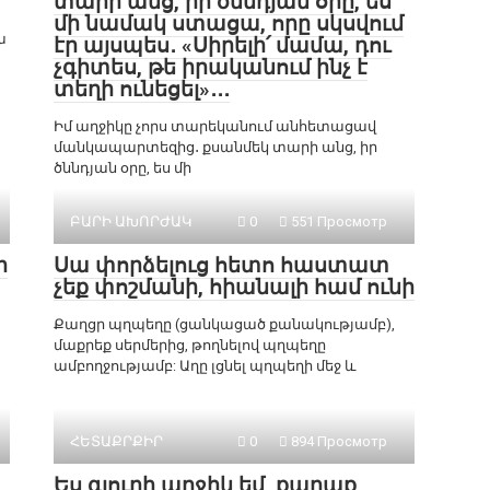
տարի անց, իր ծննդյան օրը, ես
մի նամակ ստացա, որը սկսվում
ա
էր այսպես․ «Սիրելի՛ մամա, դու
չգիտես, թե իրականում ինչ է
տեղի ունեցել»․․․
Իմ աղջիկը չորս տարեկանում անհետացավ
մանկապարտեզից․ քսանմեկ տարի անց, իր
ծննդյան օրը, ես մի
ԲԱՐԻ ԱԽՈՐԺԱԿ
0
551 Просмотр
ի
Սա փորձելուց հետո հաստատ
չեք փոշմանի, հիանալի համ ունի
Քաղցր պղպեղը (ցանկացած քանակությամբ),
մաքրեք սերմերից, թողնելով պղպեղը
ամբողջությամբ: Աղը լցնել պղպեղի մեջ և
ՀԵՏԱՔՐՔԻՐ
0
894 Просмотр
Ես գյուղի աղջիկ եմ, քաղաք