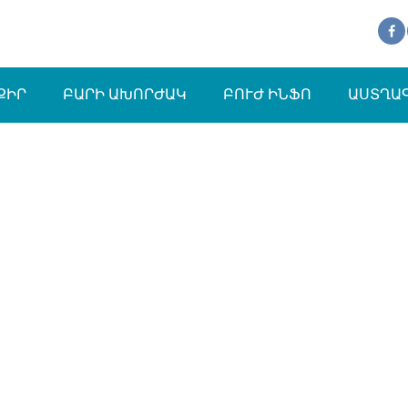
ՔԻՐ
ԲԱՐԻ ԱԽՈՐԺԱԿ
ԲՈՒԺ ԻՆՖՈ
ԱՍՏՂԱ