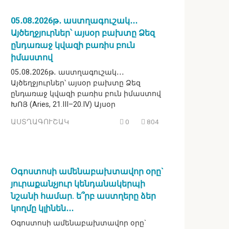
05․08․2026թ․ աստղագուշակ․․․
Այծեղջյուրներ՝ այսօր բախտը Ձեզ
ընդառաջ կվազի բառիս բուն
իմաստով
05․08․2026թ․ աստղագուշակ․․․
Այծեղջյուրներ՝ այսօր բախտը Ձեզ
ընդառաջ կվազի բառիս բուն իմաստով
ԽՈՅ (Aries, 21.III–20.IV) Այսօր
ԱՍՏՂԱԳՈՒՇԱԿ
0
804
Օգոստոսի ամենաբախտավոր օրը`
յուրաքանչյուր կենդանակերպի
նշանի համար. ե՞րբ աստղերը ձեր
կողմը կլինեն․․․
Օգոստոսի ամենաբախտավոր օրը`