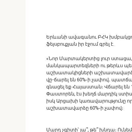
Երևանի ավագանու ԲՀԿ խմբակցո
ֆեյսբուքյան իր էջում գրել է.
«Նոր Մարտակերտից լուր ստացա, 
մանկապարտեզների ու թերևս պե-
աշխատակիցների աշխատավարձը՝ 
վը-ճարել են 60%֊ի չափով․ պատճառը
գնացել եք Հայաստան։ Վճարել են 
Փաստորեն, էս խեղճ մարդիկ ստիպվ
իսկ Արցախի կառավարությունը որ
աշխատավարձը 60%֊ի չափով։
Մարդ չգիտի՝ լա՞, թե՞ խնդա։ Ու