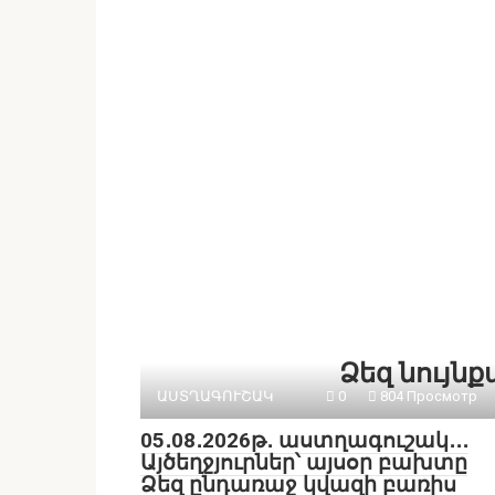
Ձեզ նույն
ԱՍՏՂԱԳՈՒՇԱԿ
0
804 Просмотр
05․08․2026թ․ աստղագուշակ․․․
Այծեղջյուրներ՝ այսօր բախտը
Ձեզ ընդառաջ կվազի բառիս