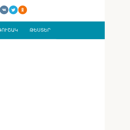
ԳՈՒՇԱԿ
ԹԵՍՏԵՐ