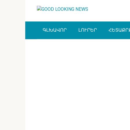
Перейти
к
контенту
ԳԼԽԱՎՈՐ
ԼՈՒՐԵՐ
ՀԵՏԱՔՐ