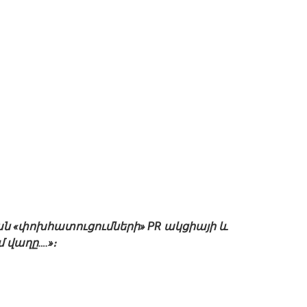
ան «փոխհատուցումների» PR ակցիայի և
 վաղը….»։