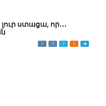
ուր ստացա, որ․․․
ան