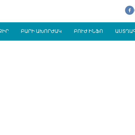
ՔԻՐ
ԲԱՐԻ ԱԽՈՐԺԱԿ
ԲՈՒԺ ԻՆՖՈ
ԱՍՏՂԱ