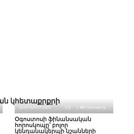
քան կհետաքրքրի
ԱՍՏՂԱԳՈՒՇԱԿ
0
887 Просмотр
Օգոստոսի ֆինանսական
հորոսկոպը՝ բոլոր
կենդանակերպի նշանների