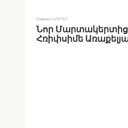
Главная
»
ԼՈՒՐԵՐ
Նոր Մարտակերտից լ
Հռիփսիմե Առաքելյ