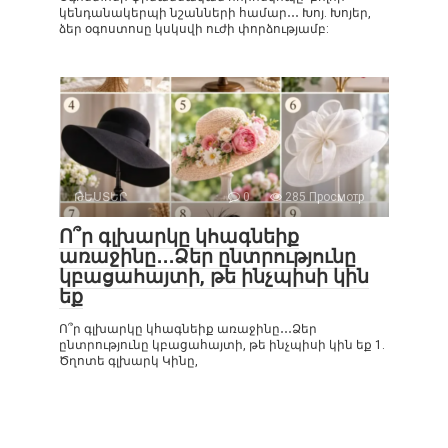
կենդանակերպի նշանների համար․․․ Խոյ. Խոյեր,
ձեր օգոստոսը կսկսվի ուժի փորձությամբ:
ԹԵՍՏԵՐ
0
285 Просмотр
Ո՞ր գլխարկը կհագնեիք
առաջինը․․․Ձեր ընտրությունը
կբացահայտի, թե ինչպիսի կին
եք
Ո՞ր գլխարկը կհագնեիք առաջինը․․․Ձեր
ընտրությունը կբացահայտի, թե ինչպիսի կին եք 1.
Ծղոտե գլխարկ Կինը,