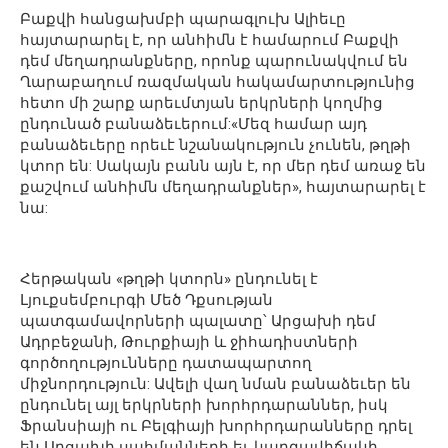
Բաքվի հանցախմբի պարագլուխ Ալիեւը
հայտարարել է, որ անհիմն է համարում Բաքվի
դեմ մեղադրանքները, որոնք պարունակվում են
Ղարաբաղում ռազմական հակամարտությունից
հետո մի շարք արեւմտյան երկրների կողմից
ընդունած բանաձեւերում:«Մեզ համար այդ
բանաձեւերը որեւէ նշանակություն չունեն, թղթի
կտոր են: Սակայն բանն այն է, որ մեր դեմ առաջ են
քաշվում անհիմն մեղադրանքներ», հայտարարել է
նա:
Հերթական «թղթի կտորն» ընդունել է
Լյուքսեմբուրգի Մեծ Դքսության
պատգամավորների պալատը՝ Արցախի դեմ
Ադրբեջանի, Թուրքիայի և ջիհադիստների
գործողությունները դատապարտող
միջնորդություն: Ավելի վաղ նման բանաձեւեր են
ընդունել այլ երկրների խորհրդարաններ, իսկ
Ֆրանսիայի ու Բելգիայի խորհրդարանները դրել
են Արցախի սահմանների եւ կարգավիճակի