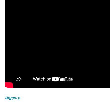
Աղբյուր