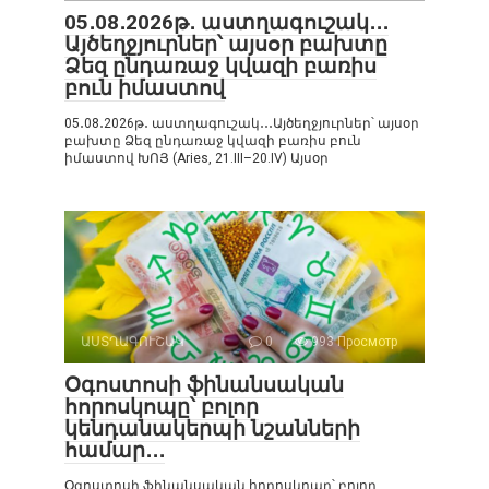
05․08․2026թ․ աստղագուշակ․․․
Այծեղջյուրներ՝ այսօր բախտը
Ձեզ ընդառաջ կվազի բառիս
բուն իմաստով
05․08․2026թ․ աստղագուշակ․․․Այծեղջյուրներ՝ այսօր
բախտը Ձեզ ընդառաջ կվազի բառիս բուն
իմաստով ԽՈՅ (Aries, 21.III–20.IV) Այսօր
ԱՍՏՂԱԳՈՒՇԱԿ
0
993 Просмотр
Օգոստոսի ֆինանսական
հորոսկոպը՝ բոլոր
կենդանակերպի նշանների
համար․․․
Օգոստոսի ֆինանսական հորոսկոպը՝ բոլոր