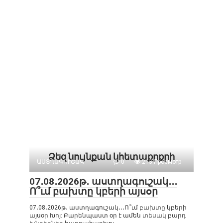
Ձեզ նույնքան կհետաքրքրի
ԱՍՏՂԱԳՈՒՇԱԿ
0
213 Просмотр
07․08․2026թ․ աստղագուշակ․․․
Ո՞ւմ բախտը կբերի այսօր
07․08․2026թ․ աստղագուշակ․․․Ո՞ւմ բախտը կբերի
այսօր Խոյ: Բարենպաստ օր է ամեն տեսակ բարդ