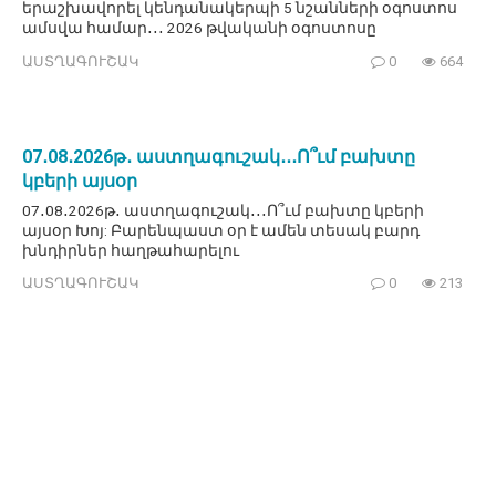
երաշխավորել կենդանակերպի 5 նշանների օգոստոս
ամսվա համար․․․ 2026 թվականի օգոստոսը
ԱՍՏՂԱԳՈՒՇԱԿ
0
664
07․08․2026թ․ աստղագուշակ․․․Ո՞ւմ բախտը
կբերի այսօր
07․08․2026թ․ աստղագուշակ․․․Ո՞ւմ բախտը կբերի
այսօր Խոյ: Բարենպաստ օր է ամեն տեսակ բարդ
խնդիրներ հաղթահարելու
ԱՍՏՂԱԳՈՒՇԱԿ
0
213