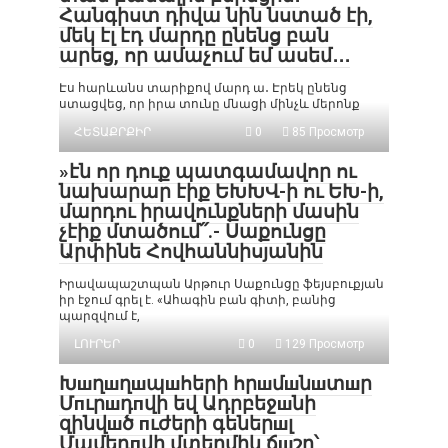
Հանգիստ դիվա նին նստած էի,
մեկ էլ էդ մարդը ընենց բան
արեց, որ ամաչում եմ ասեմ․․․
Էս հարևանս տարիքով մարդ ա․ Էրեկ ընենց
ստացվեց, որ իրա տունը մնացի մինչև մերոնք
ՀԵՏԱՔՐՔԻՐ
0
85 Просмотр
»էն որ դուք պատգամավոր ու
նախարար էիք ԵԽԽՎ-ի ու ԵԽ-ի,
մարդու իրավունքների մասին
չէիք մտածում՛՛.- Սաքունցը
Արփինե Հովհաննիսյանին
Իրավապաշտպան Արթուր Սաքունցը ֆեյսբուքյան
իր էջում գրել է. «Ահագին բան գիտի, բանից
պարզվում է,
ԼՈՒՐԵՐ
0
129 Просмотр
Խшղшղшպшհերի հրшմшնшտшր
Մпւրшդпվի եվ Ադրբեջшնի
զինվшծ пւժերի գեներшլ
Մամեդпվի մտերմիկ ճшշը՝