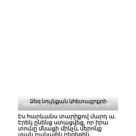
Ձեզ նույնքան կհետաքրքրի
ՀԵՏԱՔՐՔԻՐ
0
1 142 Просмотр
Էս հարևանս տարիքով մարդ ա․
Էրեկ ընենց ստացվեց, որ իրա
տունը մնացի մինչև մերոնք
տան բանալին բերեցին․