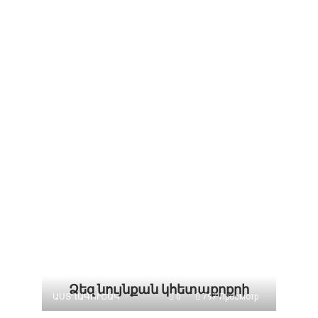
Ձեզ նույնքան կհետաքրքրի
ԱՍՏՂԱԳՈՒՇԱԿ
0
797 Просмотр