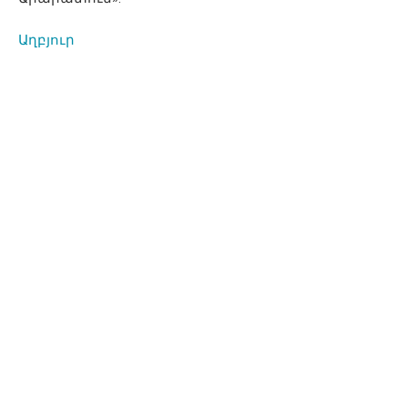
Աղբյուր