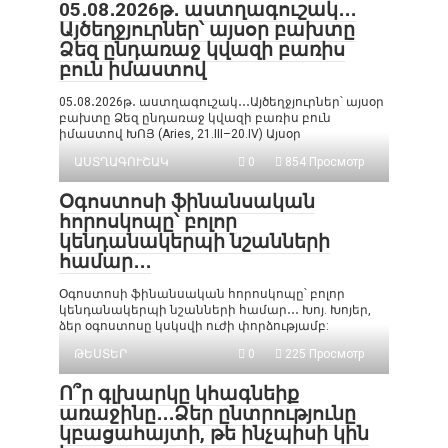
05․08․2026թ․ աստղագուշակ․․․
Այծեղջյուրներ՝ այսօր բախտը
Ձեզ ընդառաջ կվազի բառիս
բուն իմաստով
05․08․2026թ․ աստղագուշակ․․․Այծեղջյուրներ՝ այսօր
բախտը Ձեզ ընդառաջ կվազի բառիս բուն
իմաստով ԽՈՅ (Aries, 21.III–20.IV) Այսօր
ԱՍՏՂԱԳՈՒՇԱԿ
0
854 Просмотр
Օգոստոսի ֆինանսական
հորոսկոպը՝ բոլոր
կենդանակերպի նշանների
համար․․․
Օգոստոսի ֆինանսական հորոսկոպը՝ բոլոր
կենդանակերպի նշանների համար․․․ Խոյ. Խոյեր,
ձեր օգոստոսը կսկսվի ուժի փորձությամբ:
ԹԵՍՏԵՐ
0
225 Просмотр
Ո՞ր գլխարկը կհագնեիք
առաջինը․․․Ձեր ընտրությունը
կբացահայտի, թե ինչպիսի կին