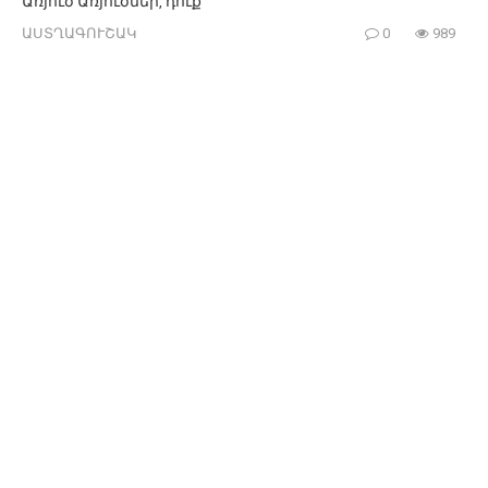
Առյուծ Առյուծներ, դուք
ԱՍՏՂԱԳՈՒՇԱԿ
0
989