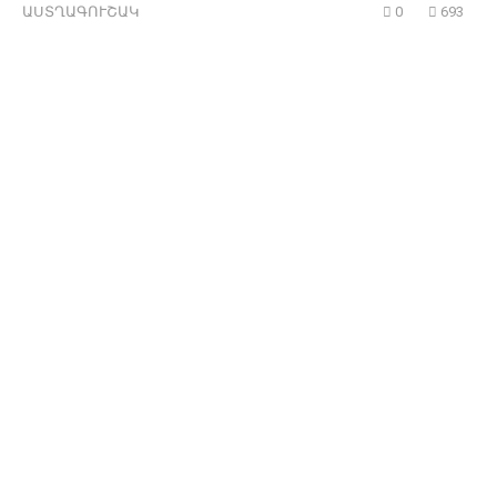
ԱՍՏՂԱԳՈՒՇԱԿ
0
693