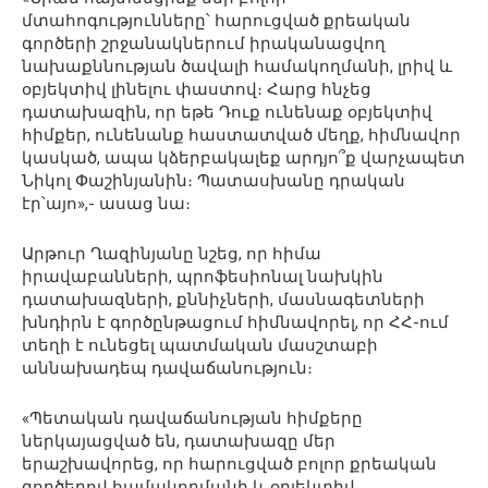
մտահոգությունները՝ հարուցված քրեական
գործերի շրջանակներում իրականացվող
նախաքննության ծավալի համակողմանի, լրիվ և
օբյեկտիվ լինելու փաստով։ Հարց հնչեց
դատախազին, որ եթե Դուք ունենաք օբյեկտիվ
հիմքեր, ունենանք հաստատված մեղք, հիմնավոր
կասկած, ապա կձերբակալեք արդյո՞ք վարչապետ
Նիկոլ Փաշինյանին։ Պատասխանը դրական
էր՝այո»,- ասաց նա։
Արթուր Ղազինյանը նշեց, որ հիմա
իրավաբանների, պրոֆեսիոնալ նախկին
դատախազների, քննիչների, մասնագետների
խնդիրն է գործընթացում հիմնավորել, որ ՀՀ-ում
տեղի է ունեցել պատմական մասշտաբի
աննախադեպ դավաճանություն։
«Պետական դավաճանության հիմքերը
ներկայացված են, դատախազը մեր
երաշխավորեց, որ հարուցված բոլոր քրեական
գործերով համակողմանի և օբյեկտիվ