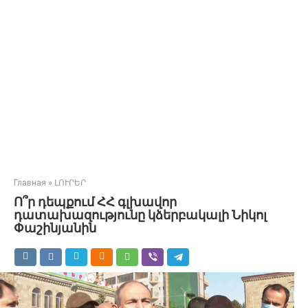
Главная
»
ԼՈՒՐԵՐ
Ո՞ր դեպքում ՀՀ գլխավոր
դատախազությունը կձերբակալի Նիկոլ
Փաշինյանին