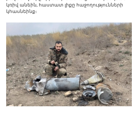
կռիվ անեին, հաստատ լիքը հաջողությունների
կհասնեինք։