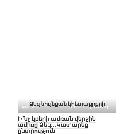
Ձեզ նույնքան կհետաքրքրի
ԹԵՍՏԵՐ
0
191 Просмотр
Ի՞նչ կբերի ամռան վերջին
ամիսը Ձեզ․․․Կատարեք
ընտրություն