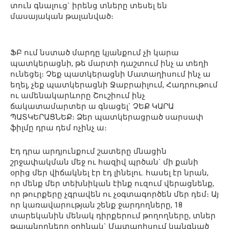
տուն գնալուց` իրենց տները տեսել են
մասայական թալանված։
ՖԲ ում նստած մարդը կյանքում չի կարա
պատկերացնի, թե մարտի դաշտում ինչ ա տեղի
ունեցել։ Չեք պատկերացնի Մատաղիսում ինչ ա
եղել, չեք պատկերացնի Ջաբրաիլում, Հադրութում
ու ամենակարևորը Շուշիում ինչ
ճակատամարտեր ա գնացել` ՉԵՔ ԿԱՐԱ
ՊԱՏԿԵՐԱՑՆԵՔ։ Ձեր պատկերացրած սարսափ
ֆիլմը դրա դեմ ոչինչ ա։
Էդ դրա արդյունքում շատերը մնացին
շրջափակման մեջ ու հազիվ պրծան` մի քանի
օրից մեր վիճակնել էր էդ լինելու. հասել էր նրան,
որ մենք մեր տեխնիկան էինք ուզում վերացնենք,
որ թուրքերը չգրավեն ու չօգտագործեն մեր դեմ։ Այ
որ կառավարության շենք ջարդողները, 18
տարեկանին մենակ դիրքերում թողողները, տներ
թալանողները օրինակ` Մատաղիսում կանգնած