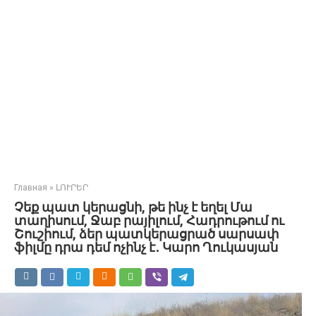
Главная
»
ԼՈՒՐԵՐ
Չեք պատ կերացնի, թե ինչ է եղել Մա
տաղիսում, Ջաբ րայիլում, Հադրութում ու
Շուշիում, ձեր պատկերացրած սարսափ
ֆիլմը դրա դեմ ոչինչ է․ Կարո Ղուկասյան