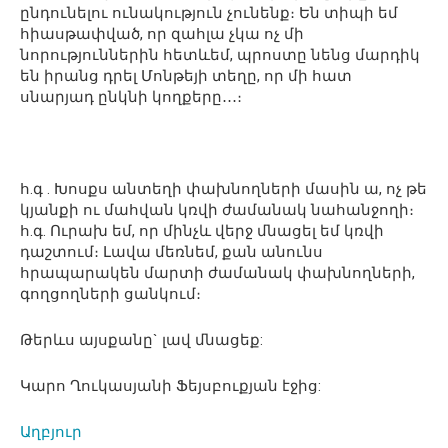
ընդունելու ունակություն չունենք։ Են տիպի եմ
հիասթափված, որ զահլա չկա ոչ մի
նորություններին հետևեմ, պրոստը նենց մարդիկ
են իրանց դրել Մոնթեյի տեղը, որ մի հատ
սնարյադ ընկնի կողքերը․․․։
հ.գ . Խոսքս անտեղի փախնողների մասին ա, ոչ թե
կյանքի ու մահվան կռվի ժամանակ նահանջողի։
հ.գ. Ուրախ եմ, որ մինչև վերջ մնացել եմ կռվի
դաշտում։ Լավա մեռնեմ, քան անունս
հրապարակեն մարտի ժամանակ փախնողների,
գողցողների ցանկում։
Թերևս այսքանը` լավ մնացեք:
Կարո Ղուկասյանի Ֆեյսբուքյան էջից:
Աղբյուր