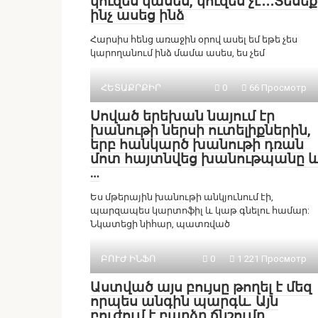
կուզես կասես, կուզես չէ․․․Տեսեք
ինչ ասեց ինձ
Հարսիս հենց առաջին օրով ասել եմ եթե չես
կարողանում ինձ մամա ասես, ես չեմ
ՀԵՏԱՔՐՔԻՐ
0
66 Просмотр
Սոված երեխան նայում էր
խանութի ներսի ուտելիքներին,
երբ հանկարծ խանութի դռան
մոտ հայտնվեց խանութպանը 
…
Ես մթերային խանութի անկյունում էի,
պարզապես կարտոֆիլ և կաթ գնելու համար:
Նկատեցի նիհար, պատռված
ԲՈՒԺ ԻՆՖՈ
0
1 221 Просмотр
Աստված այս բույսը թողել է մեզ
որպես անգին պարգև. Այն
բուժում է բարձր ճնշումը,