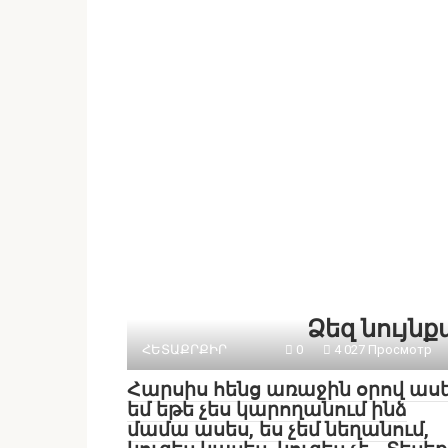
Ձեզ նույն
ՀԵՏԱՔՐՔԻՐ
0
4 027 Просмотр
Հարսիս հենց առաջին օրով ասե
եմ եթե չես կարողանում ինձ
մամա ասես, ես չեմ նեղանում,