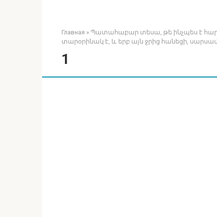
Главная
»
Պատահաբար տեսա, թե ինչպես է հարս
տարօրինակ է, և երբ այն ջրից հանեցի, սարսափ
1