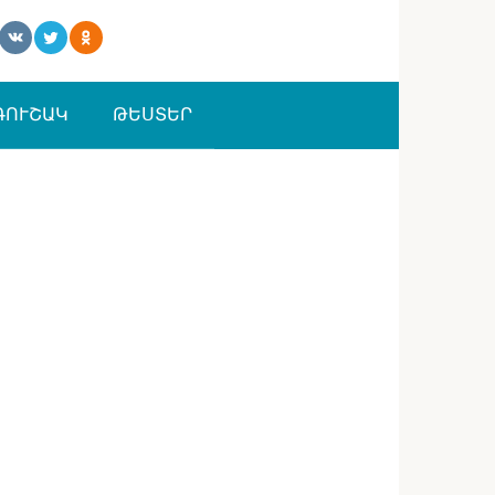
ԳՈՒՇԱԿ
ԹԵՍՏԵՐ