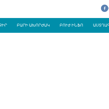
ՔԻՐ
ԲԱՐԻ ԱԽՈՐԺԱԿ
ԲՈՒԺ ԻՆՖՈ
ԱՍՏՂԱ