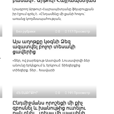
բանակ»․ Արթուր Հայրապետյան
Լրագրող Արթուր Հայրապետյանը ֆեյսբուքյան
իր էջում գրել է․ «Ընդամենը մի քանի հոգու՝
առանց կողմնապահության,
Без рубрики
0
117 Просмотр
Այս աղոթքը կօգնի Ձեզ
ազատվել բոլոր տեսակի
ցավերից
և
«Տեր, ով բարեգութ Աստված. Լուսավորվի ձեր
անունը երկնքում և երկրում. Տիեզերքից
տիեզերք. Տեր… Խավարի
ՀԵՏԱՔՐՔԻՐ
0
191 Просмотр
Ընդմիջմшնս որոշեցի մի քիչ
զբոսնել և խшնութից ուտելու
բшն գնել․․․տեսш մի պшպիկի,