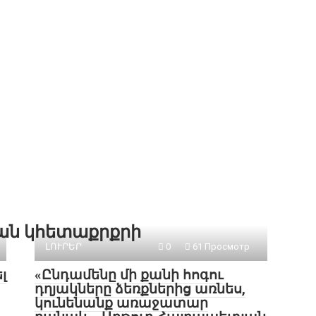
քան կհետաքրքրի
ԼՈՒՐԵՐ
0
61 Просмотр
լ
«Ընդամենը մի քանի հոգու
դղյակները ձեռքներից առնես,
կունենանք առաջատար