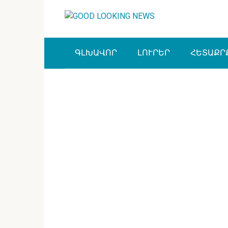
Перейти
к
контенту
ԳԼԽԱՎՈՐ
ԼՈՒՐԵՐ
ՀԵՏԱՔՐ