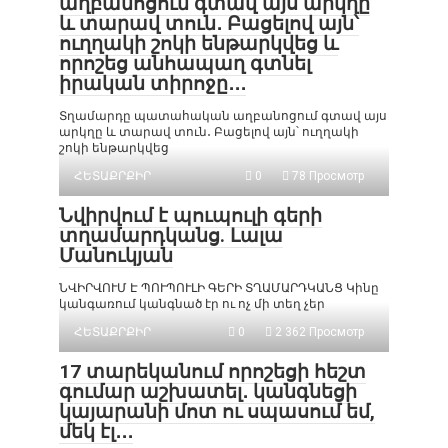
աղբանոցում գտավ այս արկղը
և տարավ տուն․ Բացելով այն՝
ուղղակի շոկի ենթարկվեց և
որոշեց անհապաղ գտնել
իրական տիրոջը․․․
Տղամարդը պատահական աղբանոցում գտավ այս
արկղը և տարավ տուն․ Բացելով այն՝ ուղղակի
շոկի ենթարկվեց
ՀԵՏԱՔՐՔԻՐ
0
78 Просмотр
Նվիրվում է պուպուլի գերի
տղամարդկանց. Լալա
Մանուկյան
ՆՎԻՐՎՈՒՄ Է ՊՈՒՊՈՒԼԻ ԳԵՐԻ ՏՂԱՄԱՐԴԿԱՆՑ Կինը
կանգառում կանգնած էր ու ոչ մի տեղ չեր
ՀԵՏԱՔՐՔԻՐ
0
2 362 Просмотр
17 տարեկանում որոշեցի հեշտ
գումար աշխատել․ կանգնեցի
կայարանի մոտ ու սպասում եմ,
մեկ էլ․․․