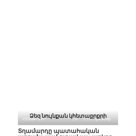
Ձեզ նույնքան կհետաքրքրի
ՀԵՏԱՔՐՔԻՐ
0
137 Просмотр
Տղամարդը պատահական