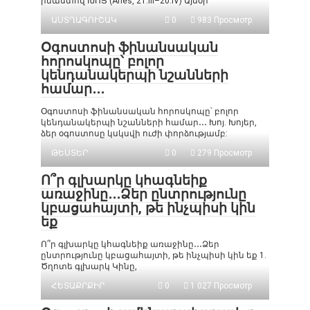
իմաստով ԽՈՅ (Aries, 21.III–20.IV) Այսօր
ԱՍՏՂԱԳՈՒՇԱԿ
0
983 Просмотр
Օգոստոսի ֆինանսական
հորոսկոպը՝ բոլոր
կենդանակերպի նշանների
համար․․․
Օգոստոսի ֆինանսական հորոսկոպը՝ բոլոր
կենդանակերպի նշանների համար․․․ Խոյ. Խոյեր,
ձեր օգոստոսը կսկսվի ուժի փորձությամբ:
ԹԵՍՏԵՐ
0
279 Просмотр
Ո՞ր գլխարկը կհագնեիք
առաջինը․․․Ձեր ընտրությունը
կբացահայտի, թե ինչպիսի կին
եք
Ո՞ր գլխարկը կհագնեիք առաջինը․․․Ձեր
ընտրությունը կբացահայտի, թե ինչպիսի կին եք 1.
Ծղոտե գլխարկ Կինը,
ՀԵՏԱՔՐՔԻՐ
0
1 027 Просмотр