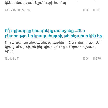
կենդանակերպի նշանների համար
ԱՍՏՂԱԳՈՒՇԱԿ
0
531
Ո՞ր գլխարկը կհագնեիք առաջինը․․․Ձեր
ընտրությունը կբացահայտի, թե ինչպիսի կին եք
Ո՞ր գլխարկը կհագնեիք առաջինը․․․Ձեր ընտրությունը
կբացահայտի, թե ինչպիսի կին եք 1. Ծղոտե գլխարկ
Կինը,
ԹԵՍՏԵՐ
0
279