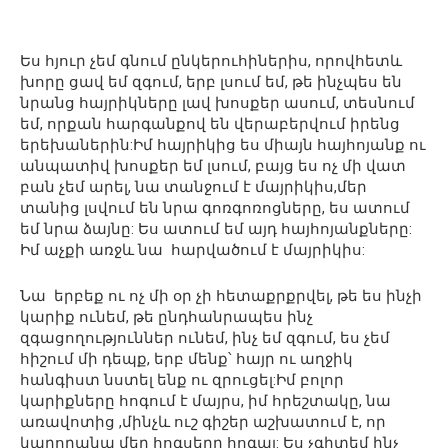
Ես հյուր չեմ գնում ընկերուհիներիս, որովհետև
խորը ցավ եմ զգում, երբ լսում եմ, թե ինչպես են
նրանց հայրիկները լավ խոսքեր ասում, տեսնում
եմ, որքան հարգանքով են վերաբերվում իրենց
երեխաներին:Իմ հայրիկից ես միայն հայհոյանք ու
անպատիվ խոսքեր եմ լսում, բայց ես ոչ մի վատ
բան չեմ արել, նա տանջում է մայրիկիս,մեր
տանից լսվում են նրա գոռգոռոցները, ես ատում
եմ նրա ձայնը: Ես ատում եմ այդ հայհոյանքները:
Իմ աչքի առջև նա հարվածում է մայրիկիս:
Նա երբեք ու ոչ մի օր չի հետաքրքրվել, թե ես ինչի
կարիք ունեմ, թե ընդհանրապես ինչ
զգացողություններ ունեմ, ինչ եմ զգում, ես չեմ
հիշում մի դեպք, երբ մենք՝ հայր ու աղջիկ
հանգիստ նստել ենք ու զրուցել:Իմ բոլոր
կարիքները հոգում է մայրս, իմ հրեշտակը, նա
առավոտից ,մինչև ուշ գիշեր աշխատում է, որ
կարողանա մեր հոգսերը հոգալ: Ես չգիտեմ ինչ