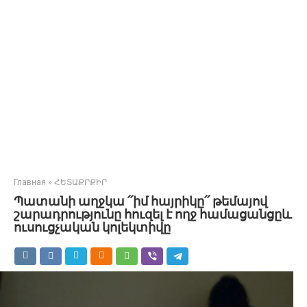
Главная
»
ՀԵՏԱՔՐՔԻՐ
Պատանի աղջկա ՛՛իմ հայրիկը՛՛ թեմայով
շարադրությունը հուզել է ողջ համացանցըև
ուսուցչական կոլեկտիվը