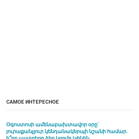
САМОЕ ИНТЕРЕСНОЕ
Օգոստոսի ամենաբախտավոր օրը`
յուրաքանչյուր կենդանակերպի նշանի համար.
ե՞րբ աստղերը ձեր կողմը կլինեն․․․