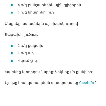
4 թ/գ բանջարեղենային գլիցերին
1 թ/գ կիտրոնի յուղ
Մաքրեք ատամներն այս խառնուրդով:
Քացախի լուծույթ
2 թ/գ քացախ
1 թ/գ աղ
4 կում ջուր
Խառնեք և ողողում արեք: Կրկնեք մի քանի օր:
Նյութը հրապարակման պատրաստեց
Goodinfo
-ն