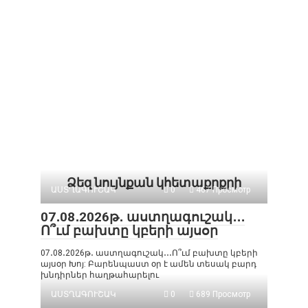
Ձեզ նույնքան կհետաքրքրի
ԱՍՏՂԱԳՈՒՇԱԿ
0
467 Просмотр
07․08․2026թ․ աստղագուշակ․․․
Ո՞ւմ բախտը կբերի այսօր
07․08․2026թ․ աստղագուշակ․․․Ո՞ւմ բախտը կբերի
այսօր Խոյ: Բարենպաստ օր է ամեն տեսակ բարդ
խնդիրներ հաղթահարելու
ԱՍՏՂԱԳՈՒՇԱԿ
0
689 Просмотр