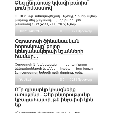
Ձեզ ընդառաջ կվազի բառիս
բուն իմաստով
05․08․2026թ․ աստղագուշակ․․․Այծեղջյուրներ՝ այսօր
բախտը Ձեզ ընդառաջ կվազի բառիս բուն
իմաստով ԽՈՅ (Aries, 21.III–20.IV) Այսօր
ԱՍՏՂԱԳՈՒՇԱԿ
0
999 Просмотр
Օգոստոսի ֆինանսական
հորոսկոպը՝ բոլոր
կենդանակերպի նշանների
համար․․․
Օգոստոսի ֆինանսական հորոսկոպը՝ բոլոր
կենդանակերպի նշանների համար․․․ Խոյ. Խոյեր,
ձեր օգոստոսը կսկսվի ուժի փորձությամբ:
ԹԵՍՏԵՐ
0
286 Просмотр
Ո՞ր գլխարկը կհագնեիք
առաջինը․․․Ձեր ընտրությունը
կբացահայտի, թե ինչպիսի կին
եք
Ո՞ր գլխարկը կհագնեիք առաջինը․․․Ձեր