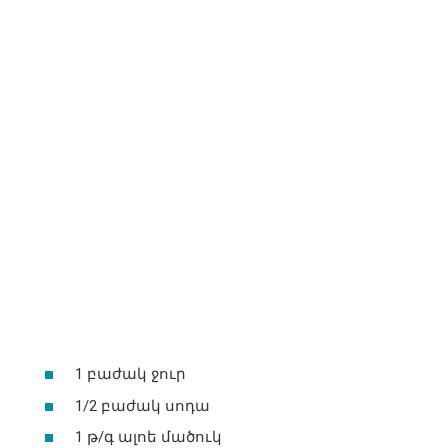
1 բաժակ ջուր
1/2 բաժակ սոդա
1 թ/գ ալոե մածուկ