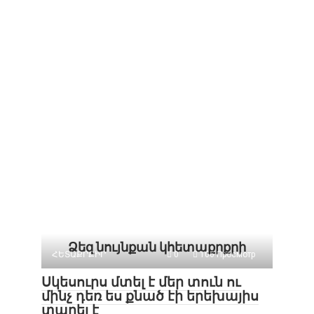
Ձեզ նույնքան կհետաքրքրի
ՀԵՏԱՔՐՔԻՐ
0
106 Просмотр
Սկեսուրս մտել է մեր տուն ու
մինչ դեռ ես քնած էի երեխայիս
տարել է