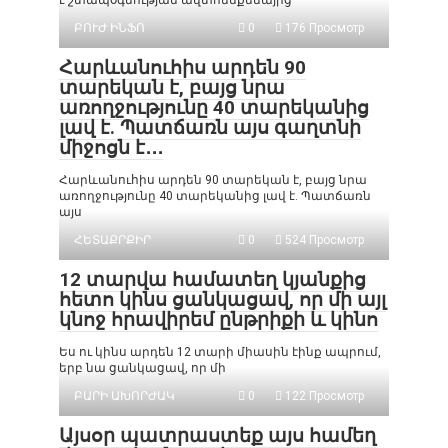
է շտապօգնության ավտոմեքենայից՝
ԲՈՒԺ ԻՆՖՈ
0
176 Просмотр
Հարևանուհիս արդեն 90
տարեկան է, բայց նրա
առողջությունը 40 տարեկանից
լավ է. Պատճառն այս գաղտնի
միջոցն է․․․
Հարևանուհիս արդեն 90 տարեկան է, բայց նրա
առողջությունը 40 տարեկանից լավ է. Պատճառն
այս
ՀԵՏԱՔՐՔԻՐ
0
524 Просмотр
12 տարվա համատեղ կյանքից
հետո կինս ցանկացավ, որ մի այլ
կնոջ հրավիրեմ ընթրիքի և կինո
Ես ու կինս արդեն 12 տարի միասին էինք ապրում,
երբ նա ցանկացավ, որ մի
ԲԱՐԻ ԱԽՈՐԺԱԿ
0
122 Просмотр
Այսօր պատրաստեք այս համեղ