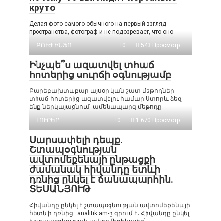
круто
Делая фото самого обычного на первый взгляд
пространства, фотограф и не подозревает, что оно
ԲՈՒԺ ԻՆՖՈ
0
543 Просмотр
Ինչպե՞ս ազատվել տհաճ
հոտերից սուրճի օգնությամբ
Բարեբախտաբար այսօր կան շատ մեթոդներ
տհաճ հոտերից ազատվելու համար:Ստորև ձեզ
ենք ներկայացնում ամենապարզ մեթոդը
ԼՈՒՐԵՐ
0
1 670 Просмотр
Սարսափելի դեպք.
Շտապօգնության
ավտոմեքենայի ընթացքի
ժամանակ հիվանդը ետևի
դռնից ընկել է ճանապարհին.
ՏԵՍԱՆՅՈՒԹ
Հիվանդը ընկել է շտապօգնության ավտոմեքենայի
հետևի դռնից…analitik.am-ը գրում է․ Հիվանդը ընկել