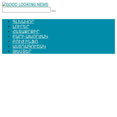
Перейти
к
Поиск:
контенту
ԳԼԽԱՎՈՐ
ԼՈՒՐԵՐ
ՀԵՏԱՔՐՔԻՐ
ԲԱՐԻ ԱԽՈՐԺԱԿ
ԲՈՒԺ ԻՆՖՈ
ԱՍՏՂԱԳՈՒՇԱԿ
ԹԵՍՏԵՐ