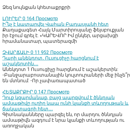
Ձեզ նույնքան կհետաքրքրի
ԼՈՒՐԵՐ
0
164 Просмотр
Ի՞նչ է կատարվել Վահան Բադասյանի հետ
Քաղաքագետ Հայկ Մարտիրոսյանը ֆեյսբուքյան
իր էջում գրել է. «ԿԱՐԵՎՈՐ Իմ ընկեր, արցախցի
հրամանատար, պատերազմի
ԶՎԱՐՃԱԼԻ
0
11 952 Просмотр
Դարի անեկդոտ․ Ուսուցիչը հարցնում է
աշակերտին․․․
Անեկդոտ 1 Ուսուցիչը հարցնում է աշակերտին:
-Բանջարաբոստանային կուլտուրաների մեջ ինչե՞ր
են մտնում: -Որ չափառապատած
ՀԵՏԱՔՐՔԻՐ
0
147 Просмотр
Դուք կզարմանաք, բայց պարզվում է ծննդյան
ամսաթիվը ուղիղ կապ ունի կյանքի տևողության և
ճակատագրի հետ․․․
Գիտնականները պարզել են, որ մարդու ծննդյան
ամսաթիվն ազդում է նրա կյանքի տևողության ու
առողջական