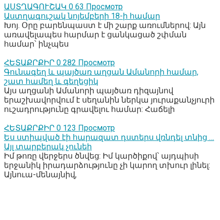
ԱՍՏՂԱԳՈՒՇԱԿ
0
63 Просмотр
Աստղագուշակ նոյեմբերի 18-ի համար
Խոյ. Օրը բարենպաստ է մի շարք առումներով: Այն
առավելապես հարմար է ցանկացած շփման
համար՝ ինչպես
ՀԵՏԱՔՐՔԻՐ
0
282 Просмотр
Գունագեղ և պայծառ աղցան Ամանորի համար,
շատ համեղ և գեղեցիկ
Այս աղցանի Ամանորի պայծառ դիզայնով
երաշխավորվում է սեղանին ներկա յուրաքանչյուրի
ուշադրությունը գրավելու համար: Հաճելի
ՀԵՏԱՔՐՔԻՐ
0
123 Просмотр
Ես ստիպված էի հարազատ դստերս վռնդել տնից …
Այլ տարբերակ չունեի
Իմ թոռը վերջերս ծնվեց: Իմ կարծիքով՝ այդպիսի
երջանիկ իրադարձությունը չի կարող տխուր լինել:
Այնուա-մենայնիվ,