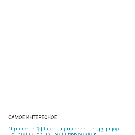
САМОЕ ИНТЕРЕСНОЕ
Օգոստոսի ֆինանսական հորոսկոպը՝ բոլոր
կենդանակերպի նշանների համար․․․