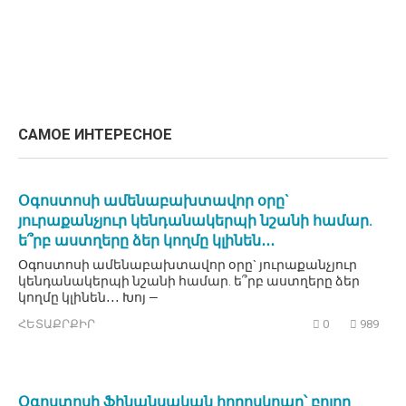
САМОЕ ИНТЕРЕСНОЕ
Օգոստոսի ամենաբախտավոր օրը`
յուրաքանչյուր կենդանակերպի նշանի համար.
ե՞րբ աստղերը ձեր կողմը կլինեն․․․
Օգոստոսի ամենաբախտավոր օրը` յուրաքանչյուր
կենդանակերպի նշանի համար. ե՞րբ աստղերը ձեր
կողմը կլինեն․․․ Խոյ —
ՀԵՏԱՔՐՔԻՐ
0
989
Օգոստոսի ֆինանսական հորոսկոպը՝ բոլոր