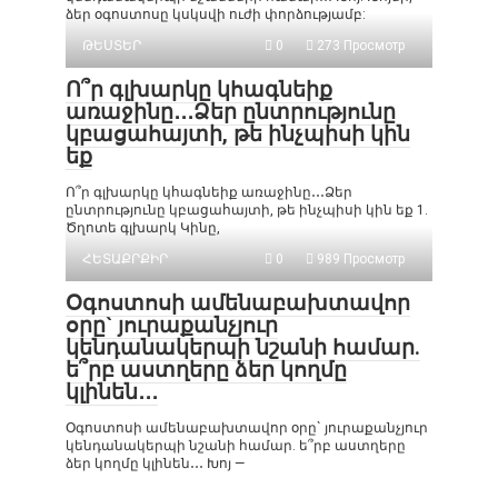
ձեր օգոստոսը կսկսվի ուժի փորձությամբ:
ԹԵՍՏԵՐ
0
273 Просмотр
Ո՞ր գլխարկը կհագնեիք
առաջինը․․․Ձեր ընտրությունը
կբացահայտի, թե ինչպիսի կին
եք
Ո՞ր գլխարկը կհագնեիք առաջինը․․․Ձեր
ընտրությունը կբացահայտի, թե ինչպիսի կին եք 1.
Ծղոտե գլխարկ Կինը,
ՀԵՏԱՔՐՔԻՐ
0
989 Просмотр
Օգոստոսի ամենաբախտավոր
օրը` յուրաքանչյուր
կենդանակերպի նշանի համար.
ե՞րբ աստղերը ձեր կողմը
կլինեն․․․
Օգոստոսի ամենաբախտավոր օրը` յուրաքանչյուր
կենդանակերպի նշանի համար. ե՞րբ աստղերը
ձեր կողմը կլինեն․․․ Խոյ —