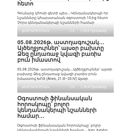
հետո
Գումարը կհոսի գետի պես․․․Կենդանակերպի որ
նշանները կհարստանան օգոստոսի 10-ից հետո
Չորս կենդանակերպի նշանների համար
ԱՍՏՂԱԳՈՒՇԱԿ
0
825 Просмотр
05․08․2026թ․ աստղագուշակ․․․
Այծեղջյուրներ՝ այսօր բախտը
Ձեզ ընդառաջ կվազի բառիս
բուն իմաստով
05․08․2026թ․ աստղագուշակ․․․Այծեղջյուրներ՝ այսօր
բախտը Ձեզ ընդառաջ կվազի բառիս բուն
իմաստով ԽՈՅ (Aries, 21.III–20.IV) Այսօր
ԱՍՏՂԱԳՈՒՇԱԿ
0
964 Просмотр
Օգոստոսի ֆինանսական
հորոսկոպը՝ բոլոր
կենդանակերպի նշանների
համար․․․
Օգոստոսի ֆինանսական հորոսկոպը՝ բոլոր
կենդանակերպի նշանների համար․․․ Խոյ. Խոյեր,