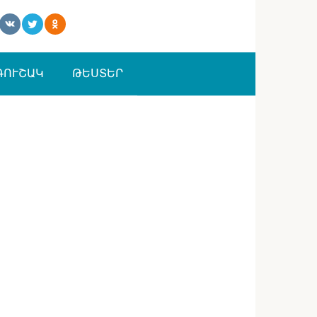
ԳՈՒՇԱԿ
ԹԵՍՏԵՐ