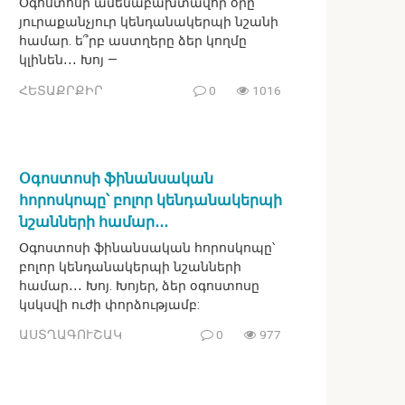
Օգոստոսի ամենաբախտավոր օրը`
յուրաքանչյուր կենդանակերպի նշանի
համար. ե՞րբ աստղերը ձեր կողմը
կլինեն․․․ Խոյ —
ՀԵՏԱՔՐՔԻՐ
0
1016
Օգոստոսի ֆինանսական
հորոսկոպը՝ բոլոր կենդանակերպի
նշանների համար․․․
Օգոստոսի ֆինանսական հորոսկոպը՝
բոլոր կենդանակերպի նշանների
համար․․․ Խոյ. Խոյեր, ձեր օգոստոսը
կսկսվի ուժի փորձությամբ:
ԱՍՏՂԱԳՈՒՇԱԿ
0
977