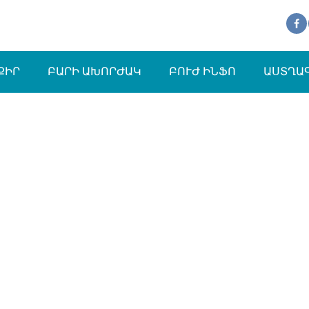
ՔԻՐ
ԲԱՐԻ ԱԽՈՐԺԱԿ
ԲՈՒԺ ԻՆՖՈ
ԱՍՏՂԱ