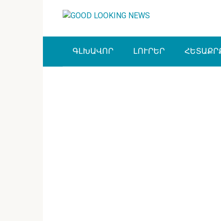
Перейти
к
контенту
ԳԼԽԱՎՈՐ
ԼՈՒՐԵՐ
ՀԵՏԱՔՐ