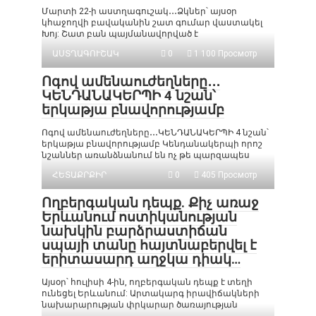
Մարտի 22-ի աստղագուշակ․․․Ձկներ՝ այսօր
կհաջողվի բավականին շատ գումար վաստակել
Խոյ: Շատ բան պայմանավորված է
ԱՍՏՂԱԳՈՒՇԱԿ
0
1 100 Просмотр
Ոգով ամենաուժեղները․․․
ԿԵՆԴԱՆԱԿԵՐՊԻ 4 նշան՝
երկաթյա բնավորությամբ
Ոգով ամենաուժեղները․․․ԿԵՆԴԱՆԱԿԵՐՊԻ 4 նշան՝
երկաթյա բնավորությամբ Կենդանակերպի որոշ
նշաններ առանձնանում են ոչ թե պարզապես
ՀԵՏԱՔՐՔԻՐ
0
405 Просмотр
Ողբերգական դեպք. Քիչ առաջ
Երևանում ոստիկանության
նախկին բարձրաստիճան
սպայի տանը հայտնաբերվել է
երիտասարդ աղջկա դիակ…
Այսօր՝ հուլիսի 4-ին, ողբերգական դեպք է տեղի
ունեցել Երևանում: Արտակարգ իրավիճակների
նախարարության փրկարար ծառայության