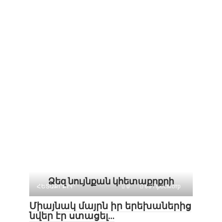
Ձեզ նույնքան կհետաքրքրի
ՀԵՏԱՔՐՔԻՐ
0
60 Просмотр
Միայնակ մայրն իր երեխաներից
նվեր էր ստացել…