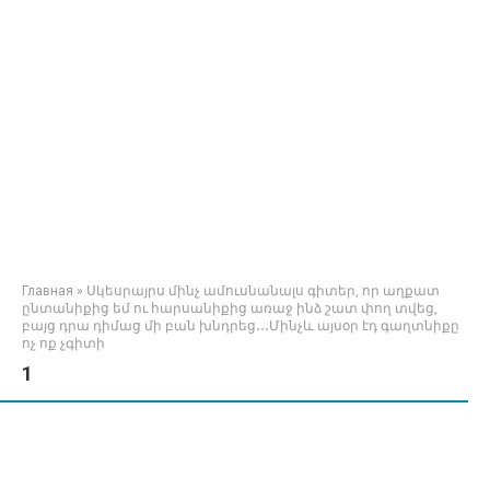
Главная
»
Սկեսրայրս մինչ ամուսնանալս գիտեր, որ աղքատ
ընտանիքից եմ ու հարսանիքից առաջ ինձ շատ փող տվեց,
բայց դրա դիմաց մի բան խնդրեց․․․Մինչև այսօր էդ գաղտնիքը
ոչ ոք չգիտի
1