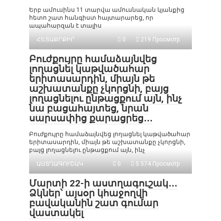
Երբ ամուսինս 11 տարվա ամուսնական կյանքից
հետո շատ հանգիստ հայտարարեց, որ
ապահարզան է տալիս
ՀԵՏԱՔՐՔԻՐ
0
219 Просмотр
Բուժքույրը համաձայնվեց
լողացնել կաթվածահար
երիտասարդին, միայն թե
աշխատանքը չկորցնի, բայց
լողացնելու ընթացքում այն, ինչ
նա բացահայտեց, նրան
սարսափից քարացրեց․․․
Բուժքույրը համաձայնվեց լողացնել կաթվածահար
երիտասարդին, միայն թե աշխատանքը չկորցնի,
բայց լողացնելու ընթացքում այն, ինչ
ԱՍՏՂԱԳՈՒՇԱԿ
0
5 574 Просмотр
Մարտի 22-ի աստղագուշակ․․․
Ձկներ՝ այսօր կհաջողվի
բավականին շատ գումար
վաստակել