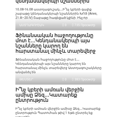
կենդանակերպի նշաններին
10․08-16․08 աստղագուշակ․․․Ի՞նչ կբերի գալիք
շաբաթը կենդանակերպի նշաններին ԽՈՅ (Aries,
21.III–20.IV) Շաբաթը հագեցած կլինի: Ինչ-որ
ԱՍՏՂԱԳՈՒՇԱԿ
0
735 Просмотр
Ֆինանսական հաջողությունը
մոտ է․․․Կենդանակերպի այս
նշանները կարող են
հարստանալ մինչև տարեվերջ
Ֆինանսական հաջողությունը մոտ է․․․
Կենդանակերպի այս նշանները կարող են
հարստանալ մինչև տարեվերջ Աստղագուշակները
անվանել են
ԹԵՍՏԵՐ
0
383 Просмотр
Ի՞նչ կբերի ամռան վերջին
ամիսը Ձեզ․․․Կատարեք
ընտրություն
Ի՞նչ կբերի ամռան վերջին ամիսը Ձեզ․․․Կատարեք
ընտրություն Պատուհան թիվ 1 Եթե ընտրել եք