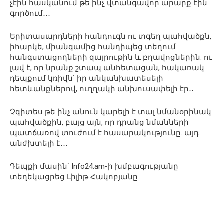
չէին հասկանում թե ինչ վտանգավոր արարք էին
գործում․․․
Երիտասարդների հանդուգն ու տգեղ պահվածքն,
իհարկե, միանգամից հանդիպեց տեղում
հանգստացողների զայրութին և բղավոցներին. ու
լավ է, որ նրանք շտապ անհետացան, հակառակ
դեպքում կռիվն՝ իր անկանխատեսելի
հետևանքներով, ուղղակի անխուսափելի էր․․
Չգիտես թե ինչ անուն կարելի է տալ նմանօրինակ
պահվածքին, բայց այն, որ դրանց նմանների
պատճառով տուժում է հասարակությունը. այդ
անժխտելի է․․․
Դեպքի մասին՝ Info24.am-ի խմբագությանը
տեղեկացրեց Լիլիթ Հակոբյանը