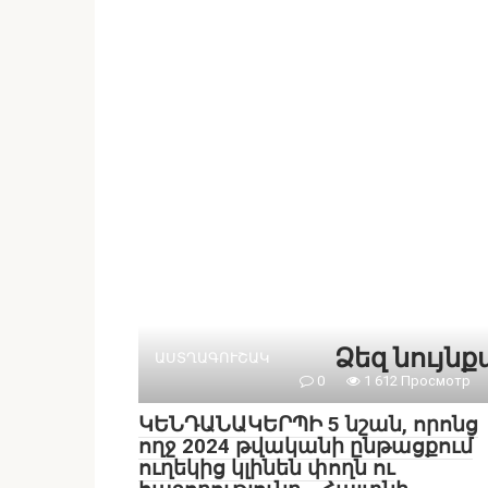
Ձեզ նույն
ԱՍՏՂԱԳՈՒՇԱԿ
0
1 612 Просмотр
ԿԵՆԴԱՆԱԿԵՐՊԻ 5 նշան, որոնց
ողջ 2024 թվականի ընթացքում
ուղեկից կլինեն փողն ու