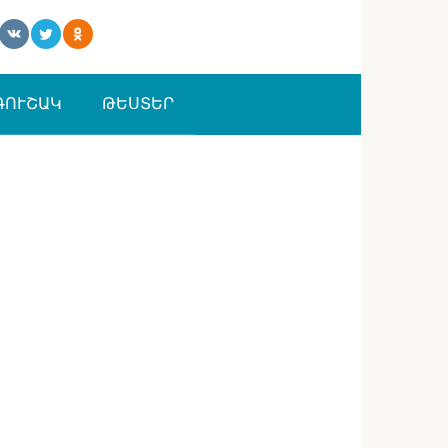
ԳՈՒՇԱԿ
ԹԵՍՏԵՐ