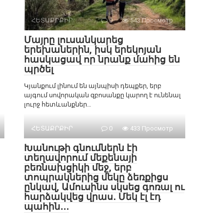
ՀԵՏԱՔՐՔԻՐ
0
543 Просмотр
Մայրը լուսանկարեց
երեխաներին, իսկ երեկոյան
հասկացավ որ նրանք մահից են
պրծել
Կյանքում լինում են այնպիսի դեպքեր, երբ
այգում սովորական զբոսանքը կարող է ունենալ
լուրջ հետևանքներ…
ՀԵՏԱՔՐՔԻՐ
0
433 Просмотр
Խանութի գնումներն էի
տեղավորում մեքենայի
բեռնախցիկի մեջ, երբ
տոպրակներից մեկը ձեռքիցս
ընկավ, Ամուսինս սկսեց գոռալ ու
հարձակվեց վրաս․ Մեկ էլ էդ
պահին․․․