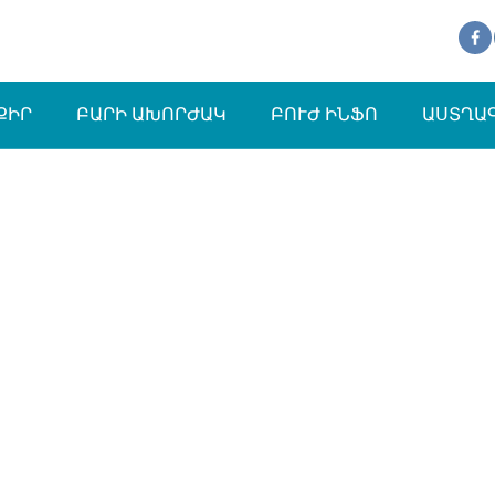
ՔԻՐ
ԲԱՐԻ ԱԽՈՐԺԱԿ
ԲՈՒԺ ԻՆՖՈ
ԱՍՏՂԱ