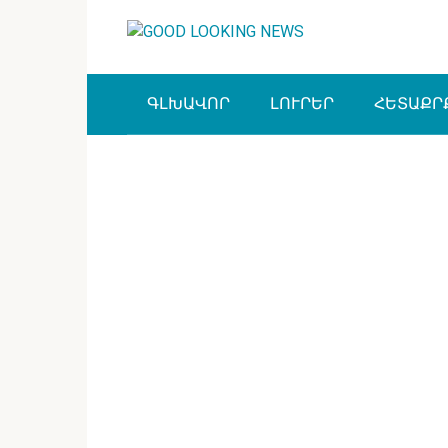
Перейти
к
контенту
ԳԼԽԱՎՈՐ
ԼՈՒՐԵՐ
ՀԵՏԱՔՐ